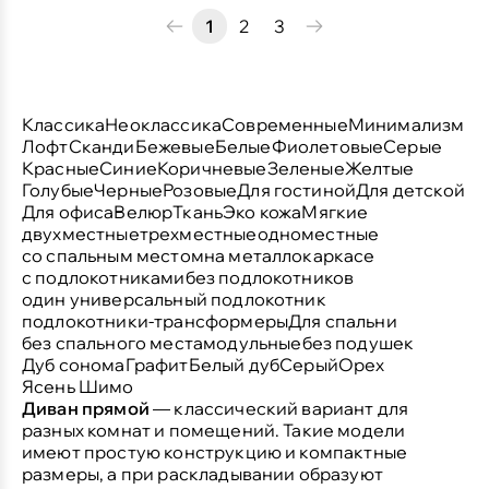
1
2
3
Классика
Неоклассика
Современные
Минимализм
Лофт
Сканди
Бежевые
Белые
Фиолетовые
Серые
Красные
Синие
Коричневые
Зеленые
Желтые
Голубые
Черные
Розовые
Для гостиной
Для детской
Для офиса
Велюр
Ткань
Эко кожа
Мягкие
двухместные
трехместные
одноместные
со спальным местом
на металлокаркасе
с подлокотниками
без подлокотников
один универсальный подлокотник
подлокотники-трансформеры
Для спальни
без спального места
модульные
без подушек
Дуб сонома
Графит
Белый дуб
Серый
Орех
Ясень Шимо
Диван прямой
— классический вариант для
разных комнат и помещений. Такие модели
имеют простую конструкцию и компактные
размеры, а при раскладывании образуют