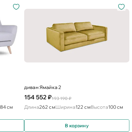
диван Ямайка 2
154 552 ₽
193 190 ₽
84 см
Длина
262 см
Ширина
122 см
Высота
100 см
В корзину