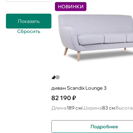
НОВИНКИ
диван Scandix Lounge 3
82 190 ₽
Длина
189 см
Ширина
83 см
Высота
Подробнее