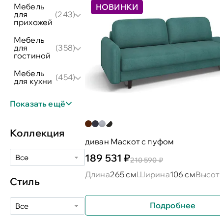
мебель
НОВИНКИ
для
(243)
прихожей
мебель
для
(358)
гостиной
мебель
(454)
для кухни
Показать ещё
Коллекция
диван Маскот с пуфом
189 531 ₽
Все
210 590 ₽
Длина
265 см
Ширина
106 см
Высот
Стиль
Подробнее
Все