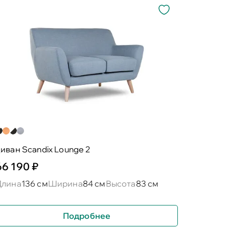
иван Scandix Lounge 2
66 190 ₽
Длина
136 см
Ширина
84 см
Высота
83 см
Подробнее