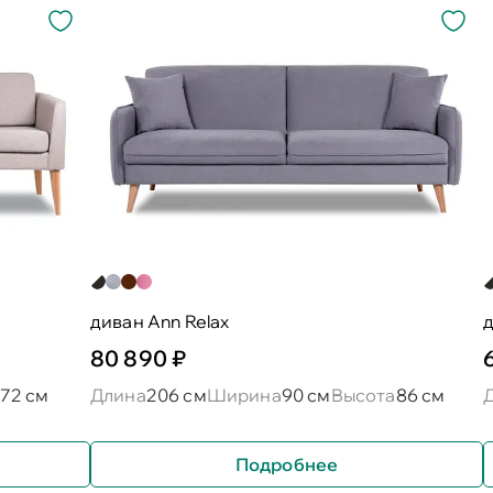
диван Ann Relax
д
80 890 ₽
72 см
Длина
206 см
Ширина
90 см
Высота
86 см
Подробнее