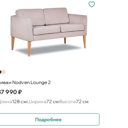
иван Nodven Lounge 2
37 990 ₽
Длина
128 см
Ширина
72 см
Высота
72 см
Подробнее