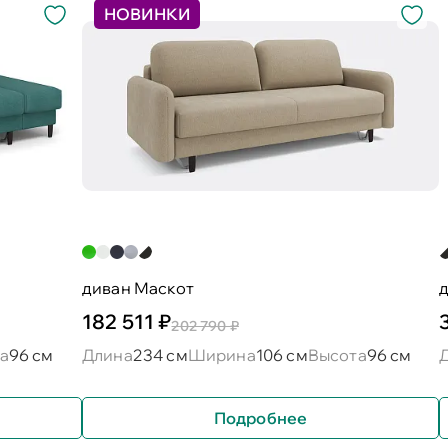
НОВИНКИ
диван Маскот
д
182 511 ₽
202 790 ₽
а
96 см
Длина
234 см
Ширина
106 см
Высота
96 см
Подробнее