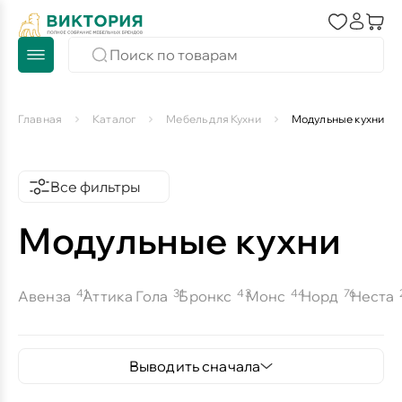
Главная
Каталог
Мебель для Кухни
Модульные кухни
Все фильтры
Модульные кухни
41
31
43
44
76
Авенза
Аттика Гола
Бронкс
Монс
Норд
Неста
Выводить сначала