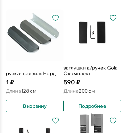
заглушки д/ручек Gola
ручка-профиль Норд
С комплект
1 ₽
590 ₽
Длина
128 см
Длина
200 см
В корзину
Подробнее