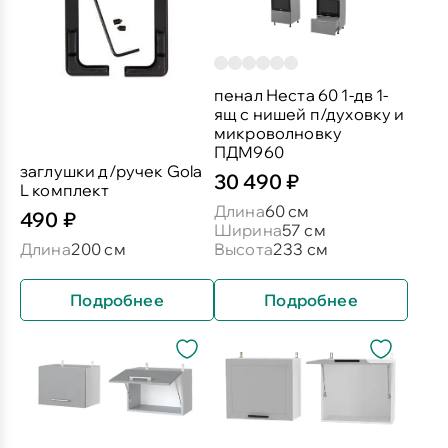
пенал Неста 60 1-дв 1-
ящ с нишей п/духовку и
микроволновку
ПДМ960
заглушки д/ручек Gola
30 490 ₽
L комплект
Длина
60 см
490 ₽
Ширина
57 см
Длина
200 см
Высота
233 см
Подробнее
Подробнее