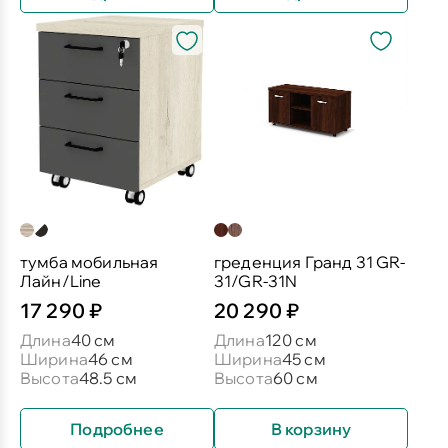
тумба мобильная
греденция Гранд 31 GR-
Лайн/Line
31/GR-31N
17 290 ₽
20 290 ₽
Длина
40 см
Длина
120 см
Ширина
46 см
Ширина
45 см
Высота
48.5 см
Высота
60 см
Подробнее
В корзину