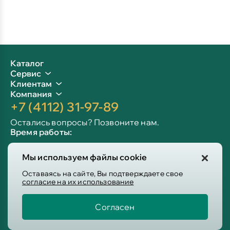
Каталог
Сервис
Клиентам
Компания
+7 (4112) 31-97-89
Остались вопросы? Позвоните нам.
Время работы:
Пн-пт: 09:00 - 19:00
Мы используем файлы cookie
Сб-вс: 10:00 - 19:00
Info@victoria-mebel.ru
Оставаясь на сайте, Вы подтверждаете свое
согласие на их использование
Согласен
Пользовательское соглашение
Политика конфиденциальности