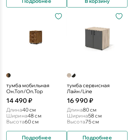
Подробнее
В корзину
тумба мобильная
тумба сервисная
Он.Топ/On.Top
Лайн/Line
14 490 ₽
16 990 ₽
Длина
40 см
Длина
80 см
Ширина
48 см
Ширина
58 см
Высота
60 см
Высота
75 см
Подробнее
Подробнее