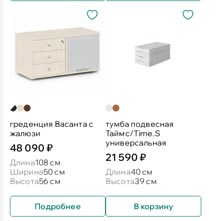
греденция Васанта с
тумба подвесная
жалюзи
Таймс/Time.S
универсальная
48 090 ₽
21 590 ₽
Длина
108 см
Ширина
50 см
Длина
40 см
Высота
56 см
Высота
39 см
Подробнее
В корзину