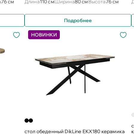
а
76 см
Длина
110 см
Ширина
80 см
Высота
76 см
Подробнее
НОВИНКИ
с
cтол обеденный DikLine EKX180 керамика