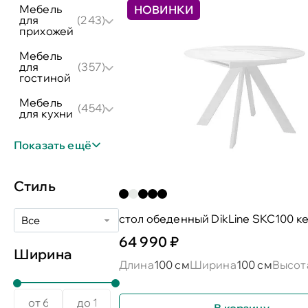
мебель
НОВИНКИ
для
(243)
прихожей
мебель
для
(357)
гостиной
мебель
(454)
для кухни
Показать ещё
Стиль
cтол обеденный DikLine SKC100 к
Все
64 990 ₽
Ширина
Длина
100 см
Ширина
100 см
Высот
В корзину