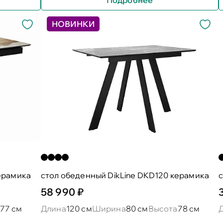
НОВИНКИ
ерамика
стол обеденный DikLine DKD120 керамика
с
58 990 ₽
77 см
Длина
120 см
Ширина
80 см
Высота
78 см