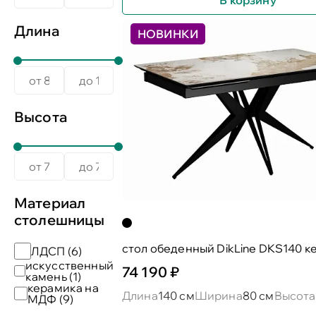
Длина
НОВИНКИ
Высота
Материал
столешницы
стол обеденный DikLine DKS140 к
ЛДСП (
6
)
искусственный
74 190 ₽
камень (
1
)
керамика на
Длина
140 см
Ширина
80 см
Высота
МДФ (
9
)