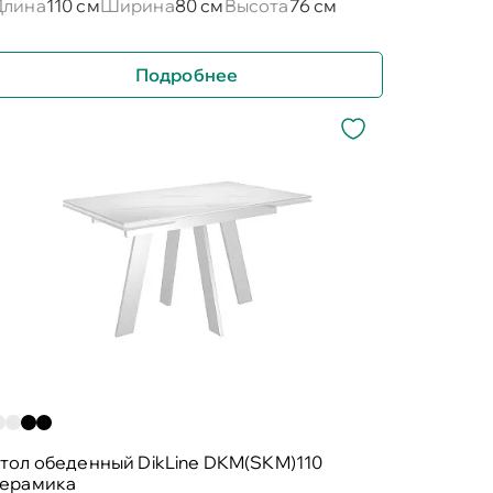
Длина
110 см
Ширина
80 см
Высота
76 см
Подробнее
тол обеденный DikLine DKM(SKM)110
керамика