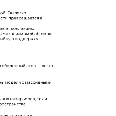
ой. Он легко
ости превращается в
вляет коллекцию
с механизмом «бабочка»,
нтийную поддержку.
и обеденный стол — легко
пны модели с массивными
ных интерьеров, так и
ространства.
превращается в