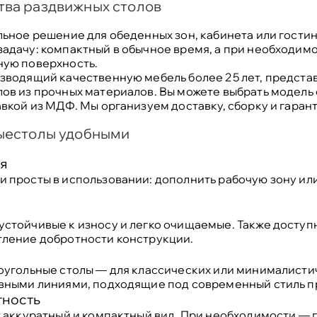
ва раздвижных столов
ьное решение для обеденных зон, кабинета или гостин
адачу: компактный в обычное время, а при необходим
ную поверхность.
зводящий качественную мебель более 25 лет, предста
ов из прочных материалов. Вы можете выбрать модель 
авкой из МДФ.
Мы организуем доставку, сборку и гара
ныестолы удобными
я
 просты в использовании: дополнить рабочую зону ил
стойчивые к износу и легко очищаемые. Также досту
ление добротности конструкции.
оугольные столы — для классических или минималистич
вными линиями, подходящие под современный стиль п
тность
т аккуратный и компактный вид. При необходимости — 