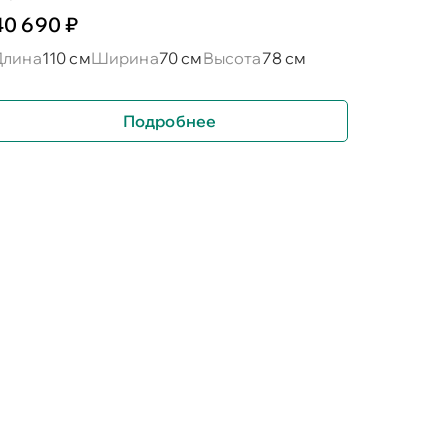
40 690 ₽
Длина
110 см
Ширина
70 см
Высота
78 см
Подробнее