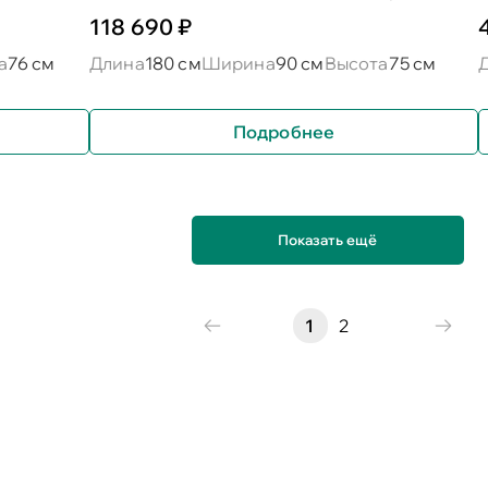
118 690 ₽
а
76 см
Длина
180 см
Ширина
90 см
Высота
75 см
Подробнее
Показать ещё
1
2