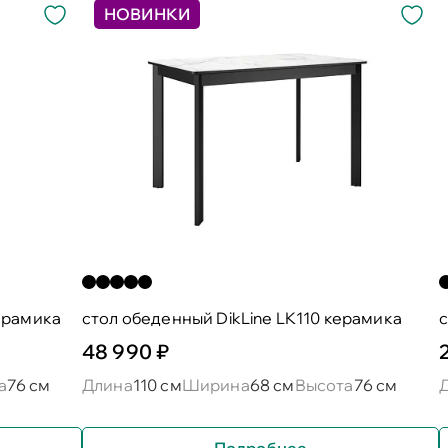
НОВИНКИ
ерамика
cтол обеденный DikLine LK110 керамика
c
48 990 ₽
а
76 см
Длина
110 см
Ширина
68 см
Высота
76 см
Подробнее