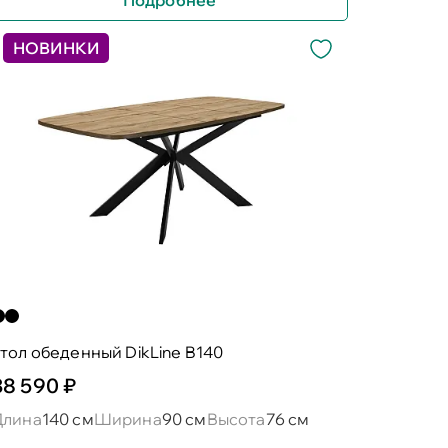
НОВИНКИ
тол обеденный DikLine B140
38 590 ₽
Длина
140 см
Ширина
90 см
Высота
76 см