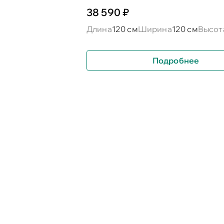
38 590 ₽
Длина
120 см
Ширина
120 см
Высот
Подробнее