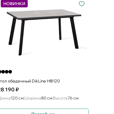
НОВИНКИ
тол обеденный DikLine HB120
28 190 ₽
Длина
120 см
Ширина
80 см
Высота
76 см
Подробнее