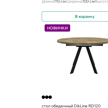
Длина
110 см
Ширина
100 см
Высот
В корзину
НОВИНКИ
cтол обеденный DikLine RD120