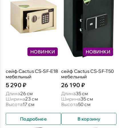
НОВИНКИ
НОВИНКИ
сейф Cactus CS-SF-E18
сейф Cactus CS-SF-T50
мебельный
мебельный
5 290 ₽
26 190 ₽
Длина
26 см
Длина
35 см
Ширина
23 см
Ширина
35 см
Высота
17 см
Высота
50 см
Подробнее
В корзину