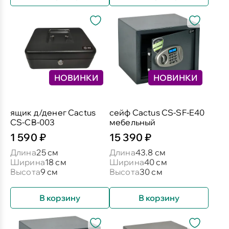
НОВИНКИ
НОВИНКИ
ящик д/денег Cactus
сейф Cactus CS-SF-E40
CS-CB-003
мебельный
1 590 ₽
15 390 ₽
Длина
25 см
Длина
43.8 см
Ширина
18 см
Ширина
40 см
Высота
9 см
Высота
30 см
В корзину
В корзину