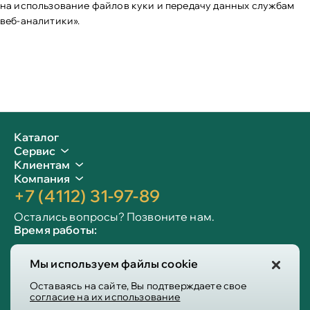
на использование файлов куки и передачу данных службам
веб-аналитики».
Каталог
Сервис
Клиентам
Компания
+7 (4112) 31-97-89
Остались вопросы? Позвоните нам.
Время работы:
Пн-пт: 09:00 - 19:00
Мы используем файлы cookie
Сб-вс: 10:00 - 19:00
Info@victoria-mebel.ru
Оставаясь на сайте, Вы подтверждаете свое
согласие на их использование