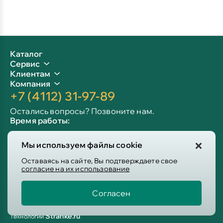
Каталог
Сервис
Клиентам
Компания
+7 (4112) 31-97-89
Остались вопросы? Позвоните нам.
Время работы:
Пн-пт: 09:00 - 19:00
Мы используем файлы cookie
Сб-вс: 10:00 - 19:00
Info@victoria-mebel.ru
Оставаясь на сайте, Вы подтверждаете свое
согласие на их использование
Согласен
Пользовательское соглашение
Политика конфиденциальности
Stranke.ru
Технологии