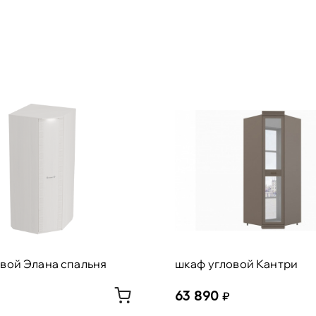
вой Элана спальня
шкаф угловой Кантри
63 890