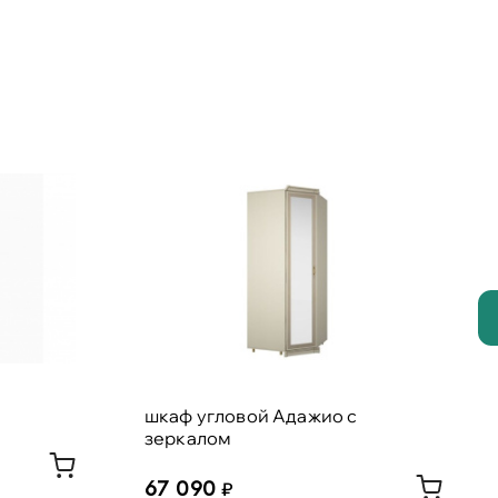
шкаф угловой Адажио с
зеркалом
67 090