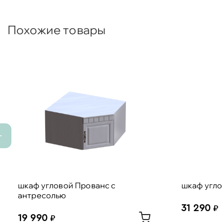
Похожие товары
шкаф угловой Прованс с
шкаф угло
антресолью
31 290
19 990