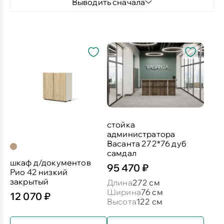
Выводить сначала
стойка
администратора
Васанта 272*76 дуб
самдал
шкаф д/документов
95 470 ₽
Рио 42 низкий
закрытый
Длина
272 см
Ширина
76 см
12 070 ₽
Высота
122 см