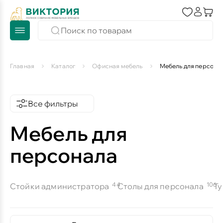
Главная
Каталог
Офисная мебель
Мебель для персона
Все фильтры
Мебель для
персонала
44
106
Стойки администратора
Столы для персонала
Ту