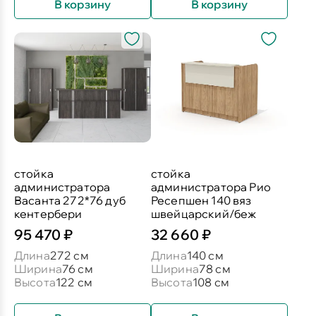
В корзину
В корзину
стойка
стойка
администратора
администратора Рио
Васанта 272*76 дуб
Ресепшен 140 вяз
кентербери
швейцарский/беж
95 470 ₽
32 660 ₽
Длина
272 см
Длина
140 см
Ширина
76 см
Ширина
78 см
Высота
122 см
Высота
108 см