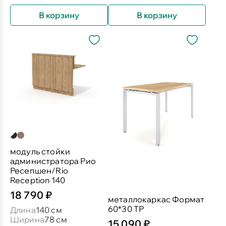
В корзину
В корзину
модуль стойки
администратора Рио
Ресепшен/Rio
Reception 140
18 790 ₽
металлокаркас Формат
60*30 ТР
Длина
140 см
Ширина
78 см
15 090 ₽