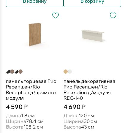
В корзину
В корзину
панель торцевая Рио
панель декоративная
Ресепшен/Rio
Рио Ресепшен/Rio
Reception д/прямого
Reception д/модуля
модуля
REC-140
4 590 ₽
4 690 ₽
Длина
1.8 см
Длина
120 см
Ширина
78.4 см
Ширина
30 см
Высота
108.2 см
Высота
43 см