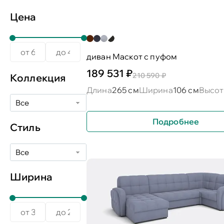
Цена
диван Маскот с пуфом
189 531 ₽
210 590 ₽
Коллекция
Длина
265 см
Ширина
106 см
Высот
Все
Подробнее
Стиль
Все
Ширина