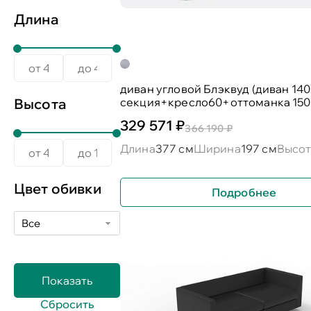
Длина
диван угловой Блэквуд (диван 14
секция+кресло60+оттоманка 150
Высота
329 571 ₽
366 190 ₽
Длина
377 см
Ширина
197 см
Высот
Цвет обивки
Подробнее
Все