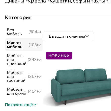
Диваны
Кресла
Кушетки, софы и тахты
Категория
вся
(5044)
мебель
Выводить сначала
мягкая
(105)
мебель
мебель
НОВИНКИ
для
(243)
прихожей
мебель
для
(357)
гостиной
мебель
(454)
для кухни
Показать ещё