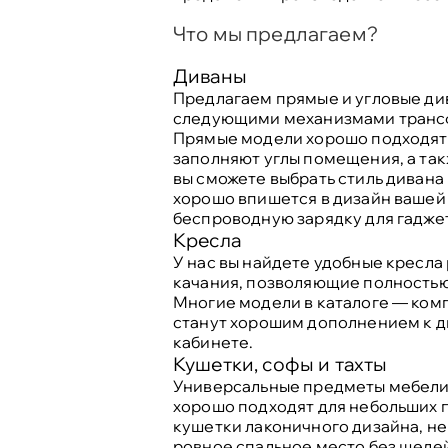
Что мы предлагаем?
Диваны
Предлагаем прямые и угловые див
следующими механизмами трансфо
Прямые модели хорошо подходят 
заполняют углы помещения, а та
вы сможете выбрать стиль дивана
хорошо впишется в дизайн вашей
беспроводную зарядку для гаджет
Кресла
У нас вы найдете удобные кресла
качания, позволяющие полностью 
Многие модели в каталоге — комп
станут хорошим дополнением к д
кабинете.
Кушетки, софы и тахты
Универсальные предметы мебели,
хорошо подходят для небольших п
кушетки лаконичного дизайна, н
ровное спальное место без щелей