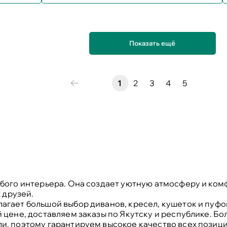
Показать ещё
1
2
3
4
5
бого интерьера. Она создает уютную атмосферу и комф
 друзей.
гает большой выбор диванов, кресел, кушеток и пуфов
 цене, доставляем заказы по Якутску и республике. Бо
, поэтому гарантируем высокое качество всех позиций