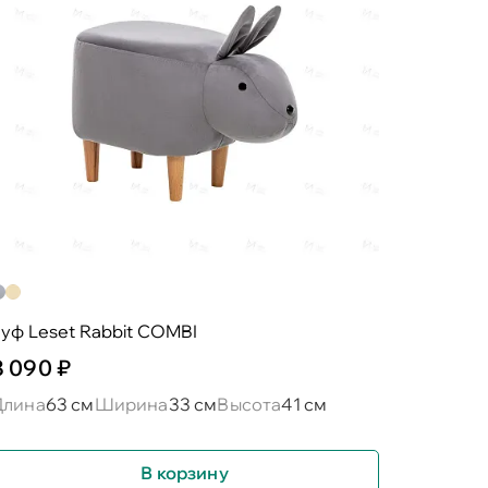
уф Leset Rabbit COMBI
8 090 ₽
Длина
63 см
Ширина
33 см
Высота
41 см
В корзину