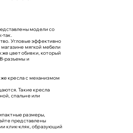
редставлены модели со
-так.
ство. Угловые эффективно
 магазине мягкой мебели
кже цвет обивки, который
SB-разъемы и
акже кресла с механизмом
щаются. Такие кресла
ной, спальне или
мпактные размеры,
сайте представлены
ии клик-кляк, образующий