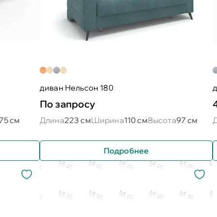
диван Нельсон 180
д
По запросу
75 см
Длина
223 см
Ширина
110 см
Высота
97 см
Подробнее