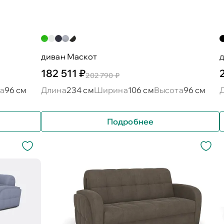
диван Маскот
д
182 511 ₽
202 790 ₽
а
96 см
Длина
234 см
Ширина
106 см
Высота
96 см
Подробнее