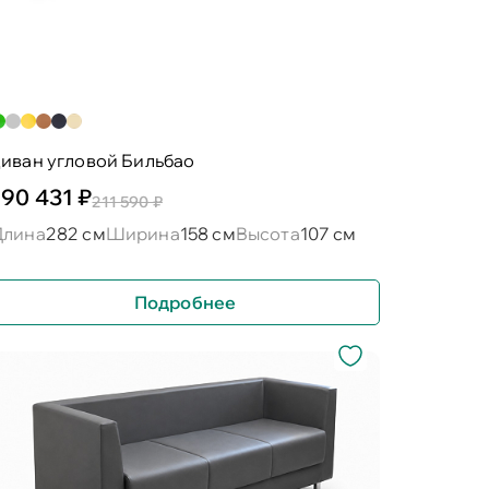
иван угловой Бильбао
190 431 ₽
211 590 ₽
Длина
282 см
Ширина
158 см
Высота
107 см
Подробнее