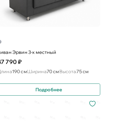
иван Эрвин 3-х местный
47 790 ₽
Длина
190 см
Ширина
70 см
Высота
75 см
Подробнее