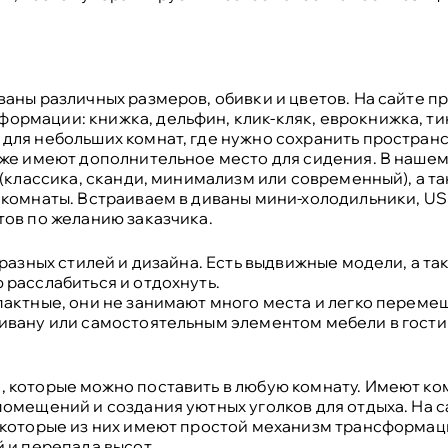
аны различных размеров, обивки и цветов. На сайте п
рмации: книжка, дельфин, клик-кляк, еврокнижка, тик
для небольших комнат, где нужно сохранить простран
кже имеют дополнительное место для сидения. В нашем
 (классика, сканди, минимализм или современный), а та
 комнаты. Встраиваем в диваны мини-холодильники, U
ов по желанию заказчика.
 разных стилей и дизайна. Есть выдвижные модели, а т
расслабиться и отдохнуть.
актные, они не занимают много места и легко переме
ивану или самостоятельным элементом мебели в гости
 которые можно поставить в любую комнату. Имеют ко
омещений и создания уютных уголков для отдыха. На 
екоторые из них имеют простой механизм трансформац
 и перепада высот.