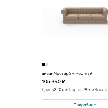
диван Честер 3-х местный
105 990 ₽
Длина
220 см
Ширина
90 см
Высот
Подробнее