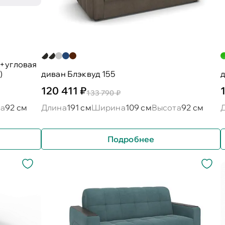
0+угловая
)
диван Блэквуд 155
д
120 411 ₽
133 790 ₽
а
92 см
Длина
191 см
Ширина
109 см
Высота
92 см
Подробнее