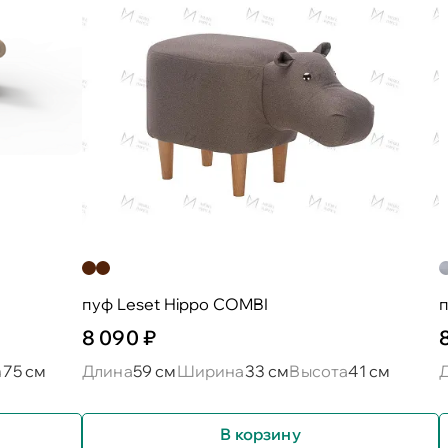
пуф Leset Hippo COMBI
п
8 090 ₽
а
75 см
Длина
59 см
Ширина
33 см
Высота
41 см
В корзину