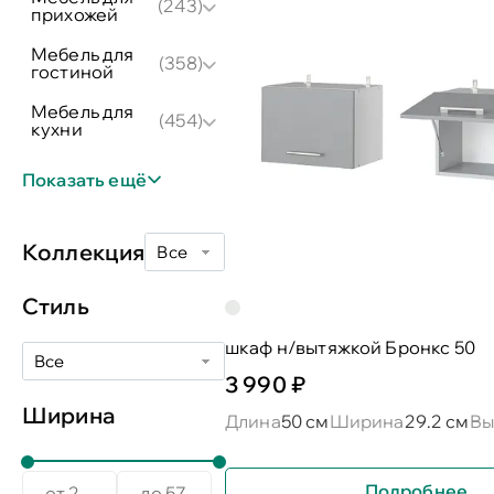
(243)
прихожей
мебель для
(358)
гостиной
мебель для
(454)
кухни
Показать ещё
Коллекция
Все
Стиль
шкаф н/вытяжкой Бронкс 50
Все
3 990 ₽
Ширина
Длина
50 см
Ширина
29.2 см
Вы
Подробнее