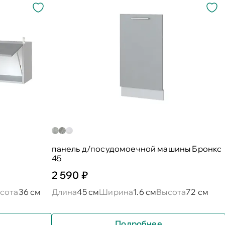
панель д/посудомоечной машины Бронкс
45
2 590 ₽
сота
36 см
Длина
45 см
Ширина
1.6 см
Высота
72 см
Подробнее