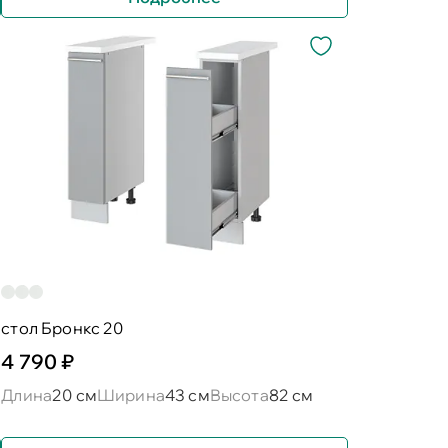
стол Бронкс 20
4 790 ₽
Длина
20 см
Ширина
43 см
Высота
82 см