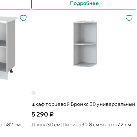
Подробнее
шкаф торцевой Бронкс 30 универсальный
5 290 ₽
ота
82 см
Длина
30 см
Ширина
30.8 см
Высота
72 см