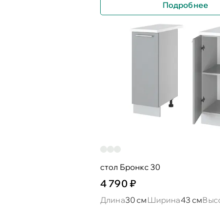
Подробнее
стол Бронкс 30
4 790 ₽
Длина
30 см
Ширина
43 см
Выс