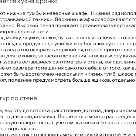
ается кухня Бронкс
т нижние тумбы и навесные шкафы. Нижний ряд исполь
 встраиваемой техники. Верхние шкафы освобождают с
оянно. Высокий пенал помогает организовать вертика
микроволновой печи.
д мойку, ящики, полки, бутылочницу и рабочую столеш
я посуды, продуктов, сушилки и небольших кухонных п
 аккуратно оформить верхний ряд в зоне приготовлен
ы для техники, запасов и хранения на всю высоту кухни
ьзовать оставшиеся сантиметры у стены, холодильник
е от размера помещения само по себе, а от того, как вы
может быть достаточно нескольких нижних тумб, шкафа 
вят, полезнее предусмотреть больше ящиков, отдельно
тур по стене
, высоту до потолка, расстояние до окна, двери и ком
есто для холодильника. После этого можно распределя
рочную поверхность, с учетом вытяжки и безопасного о
но открывалась.
вить участок столешницы между мойкой и плитой. В уг