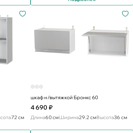
шкаф н/вытяжкой Бронкс 60
4 690 ₽
сота
72 см
Длина
60 см
Ширина
29.2 см
Высота
36 см