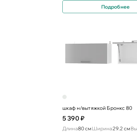
Подробнее
шкаф н/вытяжкой Бронкс 80
5 390 ₽
Длина
80 см
Ширина
29.2 см
Вы