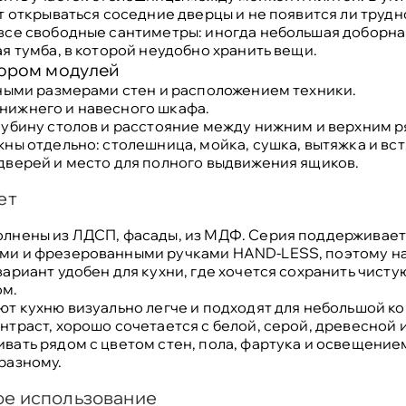
т открываться соседние дверцы и не появится ли трудн
все свободные сантиметры: иногда небольшая доборна
я тумба, в которой неудобно хранить вещи.
бором модулей
ьными размерами стен и расположением техники.
нижнего и навесного шкафа.
лубину столов и расстояние между нижним и верхним р
ны отдельно: столешница, мойка, сушка, вытяжка и вс
дверей и место для полного выдвижения ящиков.
ет
олнены из ЛДСП, фасады, из МДФ. Серия поддерживае
ми и фрезерованными ручками HAND-LESS, поэтому на
ариант удобен для кухни, где хочется сохранить чисту
ом.
ют кухню визуально легче и подходят для небольшой к
нтраст, хорошо сочетается с белой, серой, древесной
вать рядом с цветом стен, пола, фартука и освещение
разному.
ое использование