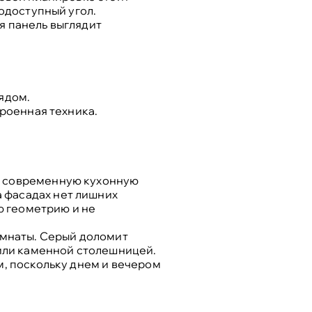
одоступный угол.
я панель выглядит
ядом.
троенная техника.
т современную кухонную
 фасадах нет лишних
ю геометрию и не
омнаты. Серый доломит
 или каменной столешницей.
м, поскольку днем и вечером