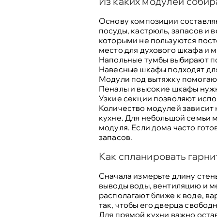
Из каких модулей собир
Основу композиции составляю
посуды, кастрюль, запасов и
которыми не пользуются пост
место для духового шкафа и 
Напольные тумбы
выбирают по
Навесные шкафы
подходят дл
Модули под вытяжку
помогают
Пеналы и высокие шкафы
нужн
Узкие секции
позволяют испол
Количество модулей зависит н
кухне. Для небольшой семьи 
модуля. Если дома часто гото
запасов.
Как спланировать гарни
Сначала измерьте длину стены
выводы воды, вентиляцию и м
располагают ближе к воде, ва
так, чтобы его дверца свобод
Для прямой кухни важно оста