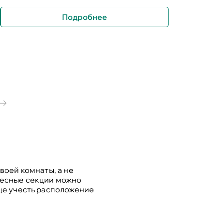
Подробнее
воей комнаты, а не
весные секции можно
още учесть расположение