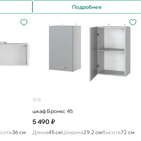
Подробнее
шкаф Бронкс 45
5 490 ₽
сота
36 см
Длина
45 см
Ширина
29.2 см
Высота
72 см