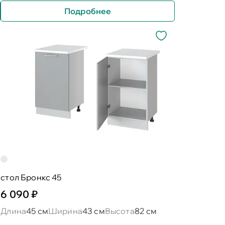
Подробнее
стол Бронкс 45
6 090 ₽
Длина
45 см
Ширина
43 см
Высота
82 см