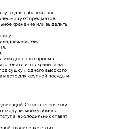
зуют для рабочей зоны,
толешницу от предметов,
льное хранение или выделить
ницу.
ринадлежностей.
ия.
.
а или дверного проема.
 готовите и что храните на
под сушку и одного высокого
е место для крупной посуды и
муникаций. Отметьте розетки,
ть модули: мойку обычно
тступа, а холодильник ставят
ловой планировке стоит