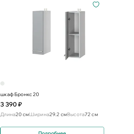
шкаф Бронкс 20
3 390 ₽
Длина
20 см
Ширина
29.2 см
Высота
72 см
Подробнее