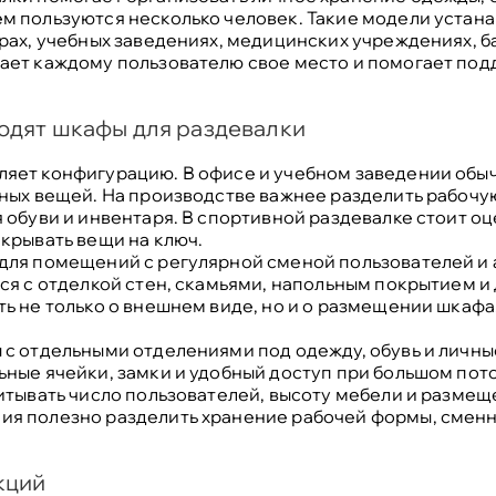
 пользуются несколько человек. Такие модели устана
рах, учебных заведениях, медицинских учреждениях, б
ает каждому пользователю свое место и помогает под
одят шкафы для раздевалки
яет конфигурацию. В офисе и учебном заведении обы
чных вещей. На производстве важнее разделить рабоч
 обуви и инвентаря. В спортивной раздевалке стоит оц
крывать вещи на ключ.
для помещений с регулярной сменой пользователей и 
ся с отделкой стен, скамьями, напольным покрытием и
ь не только о внешнем виде, но и о размещении шкаф
с отдельными отделениями под одежду, обувь и личны
ные ячейки, замки и удобный доступ при большом пот
итывать число пользователей, высоту мебели и размещ
ния
полезно разделить хранение рабочей формы, сменн
кций