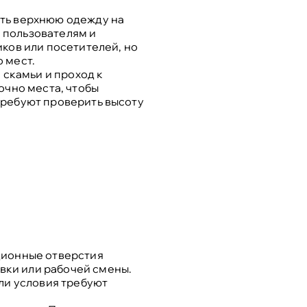
ить верхнюю одежду на
 пользователям и
иков или посетителей, но
 мест.
 скамьи и проход к
очно места, чтобы
требуют проверить высоту
ционные отверстия
вки или рабочей смены.
сли условия требуют