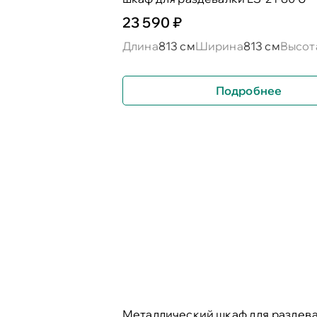
23 590 ₽
Длина
813 см
Ширина
813 см
Высот
Подробнее
Металлический шкаф для раздевал