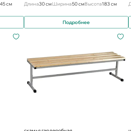
45 см
Длина
30 см
Ширина
50 см
Высота
183 см
Подробнее
скамья гардеробная
ш