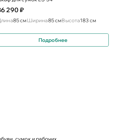
36 290 ₽
Длина
85 см
Ширина
85 см
Высота
183 см
Подробнее
буви, сумок и рабочих