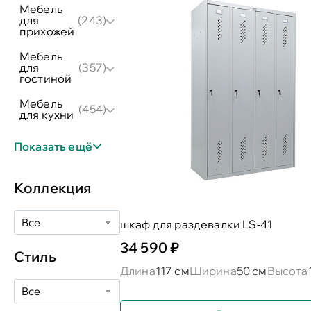
мебель
для
(243)
прихожей
мебель
для
(357)
гостиной
мебель
(454)
для кухни
Показать ещё
Коллекция
Все
шкаф для раздевалки LS-41
34 590 ₽
Стиль
Длина
117 см
Ширина
50 см
Высота
Все