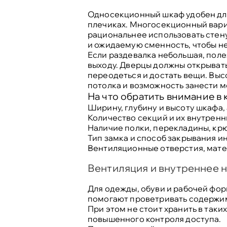
Односекционный шкаф удобен для
плечиках. Многосекционный вари
рациональнее использовать стену
и ожидаемую сменность, чтобы не
Если раздевалка небольшая, полез
выходу. Дверцы должны открывать
переодеться и достать вещи. Вы
потолка и возможность занести 
На что обратить внимание в 
Ширину, глубину и высоту шкафа,
Количество секций и их внутренн
Наличие полки, перекладины, крю
Тип замка и способ закрывания и
Вентиляционные отверстия, мате
Вентиляция и внутреннее 
Для одежды, обуви и рабочей фо
помогают проветривать содержим
При этом не стоит хранить в так
повышенного контроля доступа.