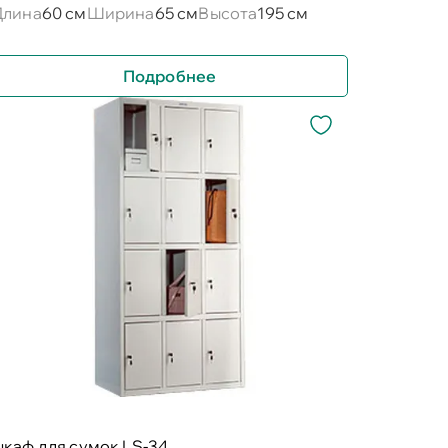
Длина
60 см
Ширина
65 см
Высота
195 см
Подробнее
каф для сумок LS-34