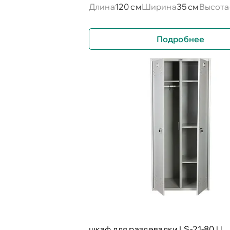
Длина
120 см
Ширина
35 см
Высота
Подробнее
шкаф для раздевалки LS-21-80 U