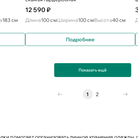
12 590 ₽
а
183 см
Длина
100 см
Ширина
100 см
Высота
40 см
Подробнее
Показать ещё
1
2
ки помогает организовать личное хранение одежды, о