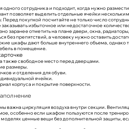
 одного сотрудника и подходит, когда нужно размест
ант позволяет выделить отдельные ячейки нескольким
. Перед покупкой посчитайте не только число сотрудн
 заказывать избыточное или недостаточное количество
но заранее отметить на плане двери, окна, радиаторы,
ся без препятствий, а человеку нужно оставить достат
сокие шкафы дают больше внутреннего объема, однако 
мебель в помещение.
карточке
 а также свободное место перед дверцами.
ие размеры.
чков и отделения для обуви.
ндивидуальной ячейки.
риал корпуса и покрытие поверхности.
наполнение
рмы важна циркуляция воздуха внутри секции. Вентиля
ое, особенно если шкафом пользуются после трениро
их моделях ценные вещи без дополнительной защиты, е