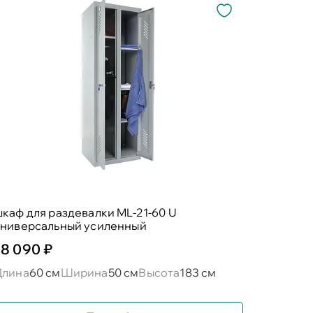
каф для раздевалки ML-21-60 U
универсальный усиленный
18 090 ₽
Длина
60 см
Ширина
50 см
Высота
183 см