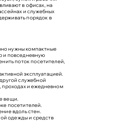
вливают в офисах, на
ассейнах и служебных
держивать порядок в
чно нужны компактные
ую и повседневную
енить поток посетителей,
активной эксплуатацией.
 другой служебной
а, проходах и ежедневном
е вещи.
оке посетителей.
ение вдоль стен.
ой одежды и средств