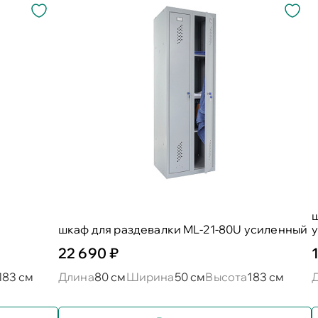
ш
шкаф для раздевалки ML-21-80U усиленный
22 690 ₽
183 см
Длина
80 см
Ширина
50 см
Высота
183 см