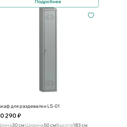
Подробнее
каф для раздевалки LS-01
10 290 ₽
Длина
30 см
Ширина
50 см
Высота
183 см