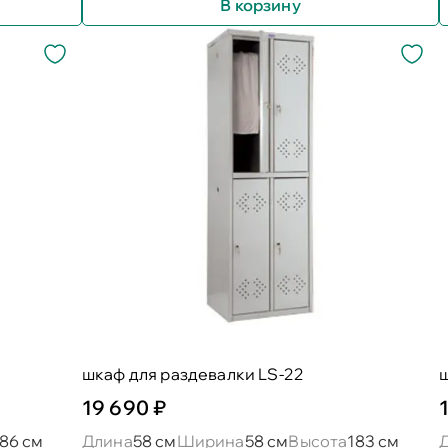
В корзину
шкаф для раздевалки LS-22
ш
19 690 ₽
186 см
Длина
58 см
Ширина
58 см
Высота
183 см