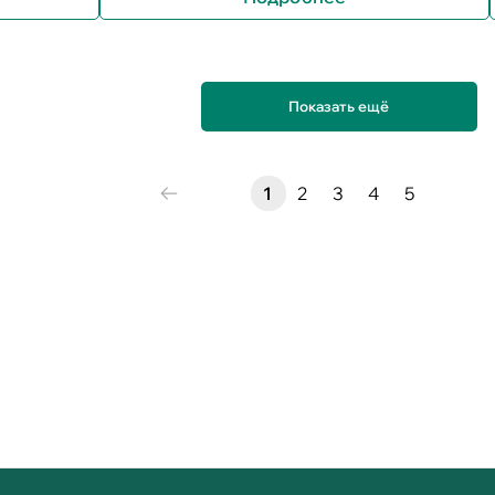
Показать ещё
1
2
3
4
5