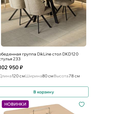
обеденная группа DikLine стол DKD120
стулья 233
102 950 ₽
Длина
120 см
Ширина
80 см
Высота
78 см
В корзину
НОВИНКИ