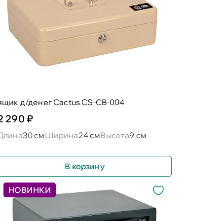
ящик д/денег Cactus CS-CB-004
2 290 ₽
Длина
30 см
Ширина
24 см
Высота
9 см
В корзину
НОВИНКИ