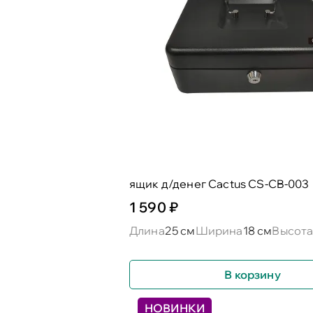
ящик д/денег Cactus CS-CB-003
1 590 ₽
Длина
25 см
Ширина
18 см
Высот
В корзину
НОВИНКИ