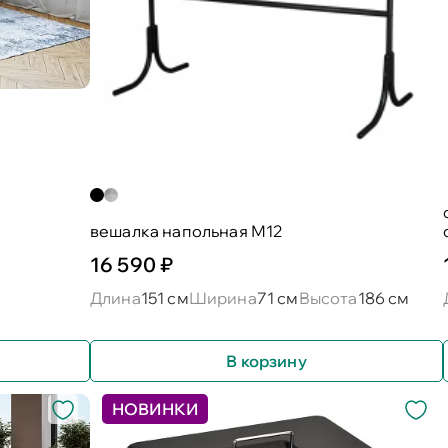
вешалка напольная М12
16 590 ₽
Длина
151 см
Ширина
71 см
Высота
186 см
В корзину
НОВИНКИ