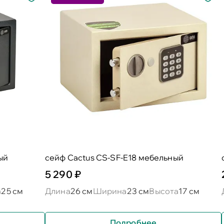
ый
сейф Cactus CS-SF-E18 мебельный
5 290 ₽
а
25 см
Длина
26 см
Ширина
23 см
Высота
17 см
Подробнее