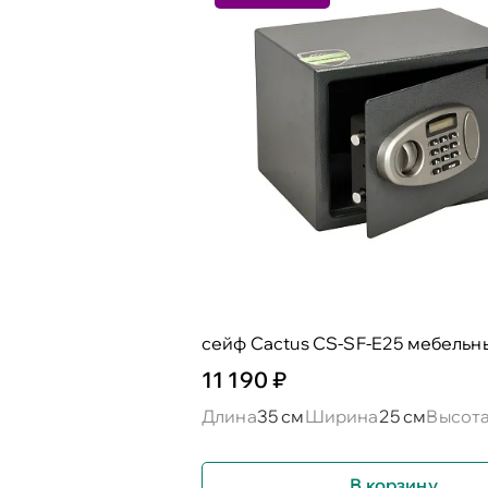
сейф Cactus CS-SF-E25 мебельн
11 190 ₽
Длина
35 см
Ширина
25 см
Высот
В корзину