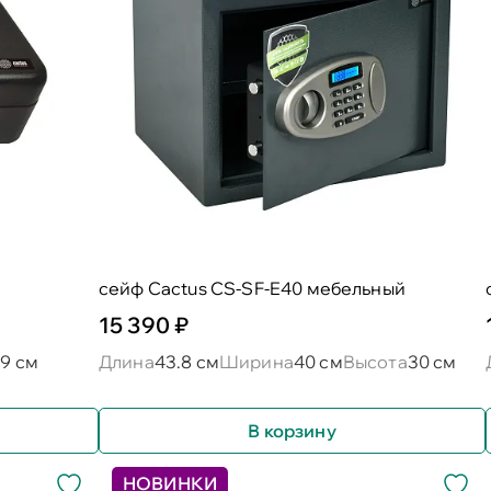
сейф Cactus CS-SF-E40 мебельный
15 390 ₽
а
9 см
Длина
43.8 см
Ширина
40 см
Высота
30 см
В корзину
НОВИНКИ