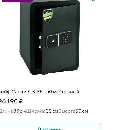
сейф Cactus CS-SF-T50 мебельный
26 190 ₽
Длина
35 см
Ширина
35 см
Высота
50 см
В корзину