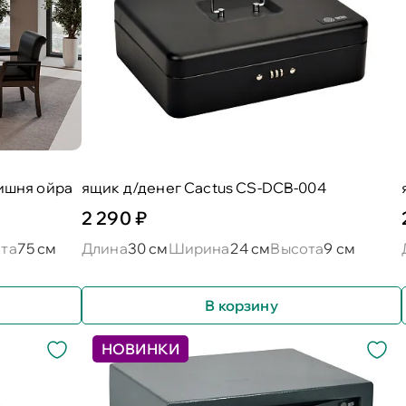
ишня ойра
ящик д/денег Cactus CS-DCB-004
2 290 ₽
та
75 см
Длина
30 см
Ширина
24 см
Высота
9 см
В корзину
НОВИНКИ