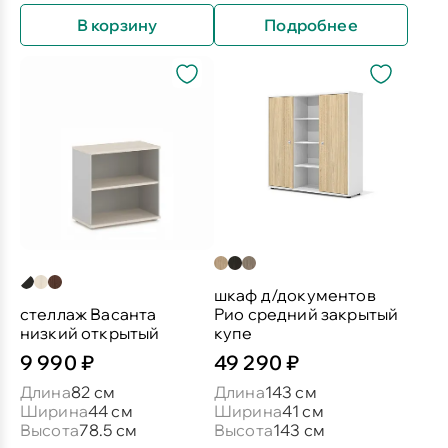
В корзину
Подробнее
шкаф д/документов
стеллаж Васанта
Рио средний закрытый
низкий открытый
купе
9 990 ₽
49 290 ₽
Длина
82 см
Длина
143 см
Ширина
44 см
Ширина
41 см
Высота
78.5 см
Высота
143 см