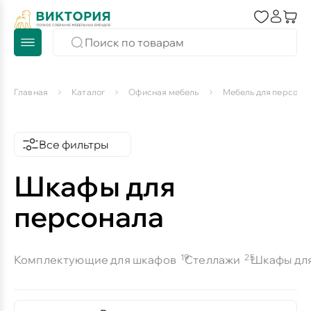
Главная
Каталог
Офисная мебель
Мебель для персона
Все фильтры
Шкафы для
персонала
19
25
Комплектующие для шкафов
Стеллажи
Шкафы для