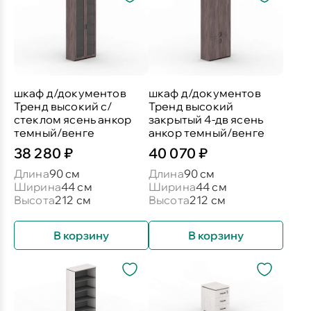
шкаф д/документов
шкаф д/документов
Тренд высокий с/
Тренд высокий
стеклом ясень анкор
закрытый 4-дв ясень
темный/венге
анкор темный/венге
38 280 ₽
40 070 ₽
Длина
90 см
Длина
90 см
Ширина
44 см
Ширина
44 см
Высота
212 см
Высота
212 см
В корзину
В корзину