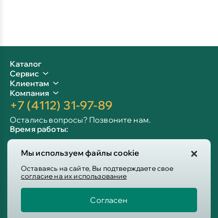
Каталог
Сервис
Клиентам
Компания
+7 (4112) 31-97-89
Остались вопросы? Позвоните нам.
Время работы:
Пн-пт: 09:00 - 19:00
Мы используем файлы cookie
Сб-вс: 10:00 - 19:00
Info@victoria-mebel.ru
Оставаясь на сайте, Вы подтверждаете свое
согласие на их использование
Согласен
Пользовательское соглашение
Политика конфиденциальности