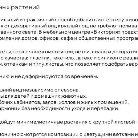
ных растений
ильный и практичный способ добавить интерьеру живос
ют декоративный вид круглый год, не требуют полива 
венного света. В мебельном центре «Виктория» предс
рмления домов, офисов, кафе и общественных простра
еты, горшечные композиции, ветви, лианы и декорати
качества: пластик, текстиль, латекс и силикон с реал
 оттенкам и типу листвы, что позволяет подобрать вар
анию и не деформируются со временем.
ний вид независимо от сезона.
ы для детей и домашних животных.
очих кабинетов, залов, холлов и жилых помещений.
рмонии без необходимости ухода и пересадки.
ойдут минималистичные растения с крупной листвой 
онично смотрятся композиции с цветущими ветками и