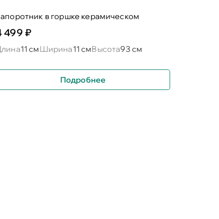
папоротник в горшке керамическом
4 499 ₽
Длина
11 см
Ширина
11 см
Высота
93 см
Подробнее