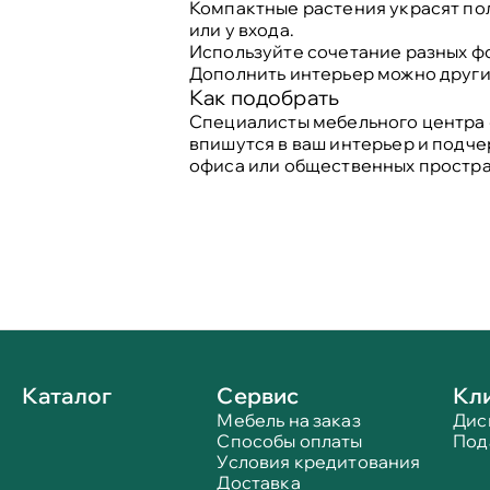
Компактные растения украсят пол
или у входа.
Используйте сочетание разных фо
Дополнить интерьер можно други
Как подобрать
Специалисты мебельного центра 
впишутся в ваш интерьер и подче
офиса или общественных простра
Каталог
Сервис
Кл
Мебель на заказ
Дис
Способы оплаты
Под
Условия кредитования
Доставка