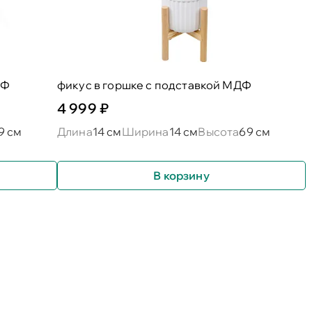
ДФ
фикус в горшке с подставкой МДФ
4 999 ₽
9 см
Длина
14 см
Ширина
14 см
Высота
69 см
В корзину