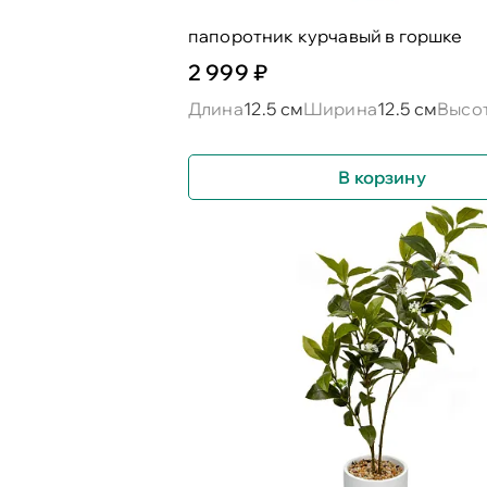
папоротник курчавый в горшке
2 999 ₽
Длина
12.5 см
Ширина
12.5 см
Высо
В корзину