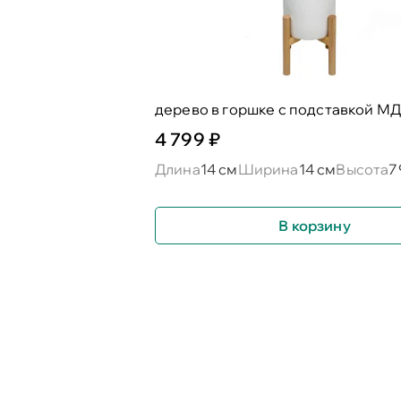
дерево в горшке с подставкой М
4 799 ₽
Длина
14 см
Ширина
14 см
Высота
7
В корзину