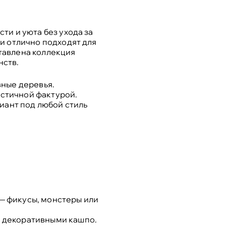
ти и уюта без ухода за
и отлично подходят для
тавлена коллекция
нств.
вные деревья.
истичной фактурой.
иант под любой стиль
— фикусы, монстеры или
 декоративными кашпо.