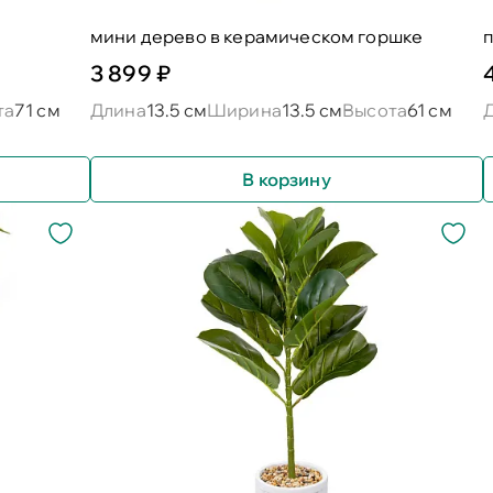
мини дерево в керамическом горшке
3 899 ₽
та
71 см
Длина
13.5 см
Ширина
13.5 см
Высота
61 см
В корзину