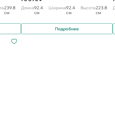
та
239.8
Длина
92.4
Ширина
92.4
Высота
223.8
см
см
см
см
Подробнее