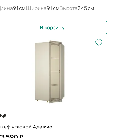
Длина
91 см
Ширина
91 см
Высота
245 см
В корзину
шкаф угловой Адажио
73 590 ₽