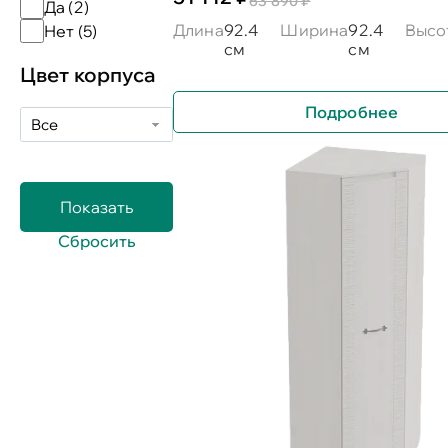
63 890 ₽
Да (
2
)
Длина
92.4
Ширина
92.4
Высо
Нет (
5
)
см
см
Цвет корпуса
Подробнее
Все