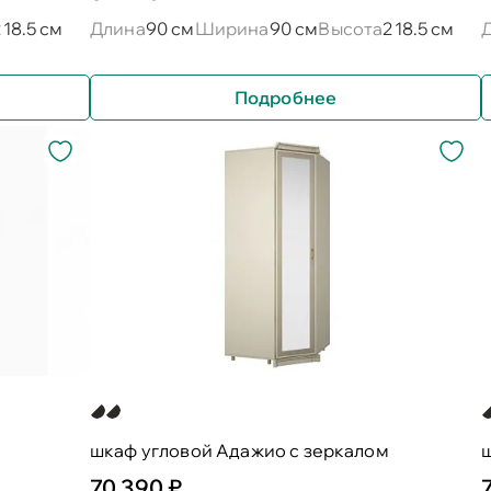
218.5 см
Длина
90 см
Ширина
90 см
Высота
218.5 см
Подробнее
шкаф угловой Адажио с зеркалом
70 390 ₽