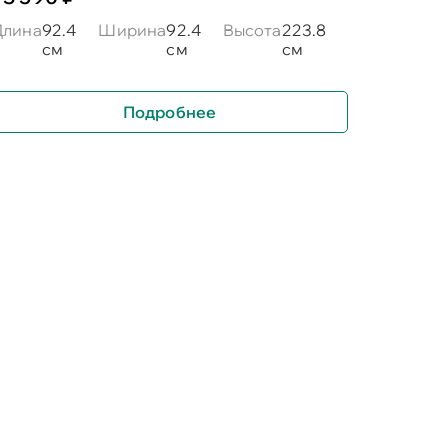
Длина
92.4
Ширина
92.4
Высота
223.8
см
см
см
Подробнее