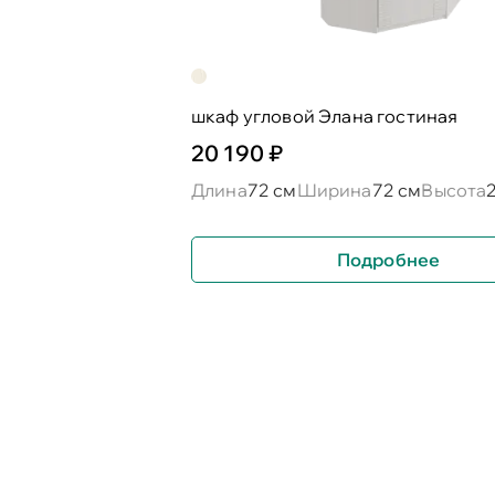
шкаф угловой Элана гостиная
20 190 ₽
Длина
72 см
Ширина
72 см
Высота
Подробнее