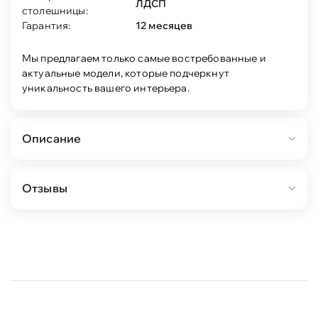
ЛДСП
столешницы:
Гарантия:
12 месяцев
Мы предлагаем только самые востребованные и
актуальные модели, которые подчеркнут
уникальность вашего интерьера.
Описание
Столешница выполнена из ЛДСП .
Отзывы
Вставка шириной 40 см. Толщина столешницы
25 мм
Механизм раскладки - синхронный,
бесшумного скольжения.
Опоры стола выполнены из металла
(порошковая окраска).
Габариты стола в сложенном виде: 120х80 см,
высота 76 см.
Размер столешницы в раскладке: 160х80 см.