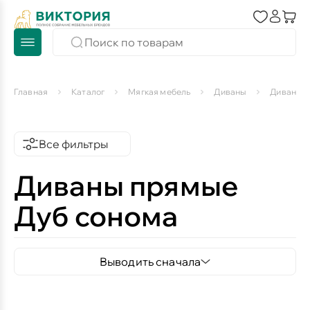
Главная
Каталог
Мягкая мебель
Диваны
Диваны 
Все фильтры
Диваны прямые
Дуб сонома
Выводить сначала