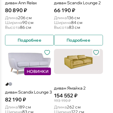
диван Ann Relax
диван Scandix Lounge 2
80 890 ₽
66 190 ₽
Длина
206 см
Длина
136 см
Ширина
90 см
Ширина
84 см
Высота
86 см
Высота
83 см
Подробнее
Подробнее
НОВИНКИ
диван Ямайка 2
диван Scandix Lounge 3
154 552 ₽
82 190 ₽
193 190 ₽
Длина
189 см
Длина
262 см
Ширина
83 см
Ширина
122 см