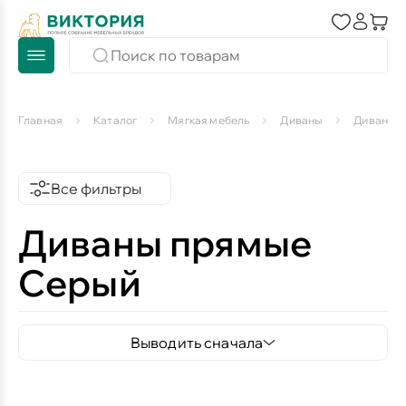
Главная
Каталог
Мягкая мебель
Диваны
Диваны 
Все фильтры
Диваны прямые
Серый
Выводить сначала