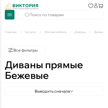
Главная
Каталог
Мягкая мебель
Диваны
Диваны 
Все фильтры
Диваны прямые
Бежевые
Выводить сначала