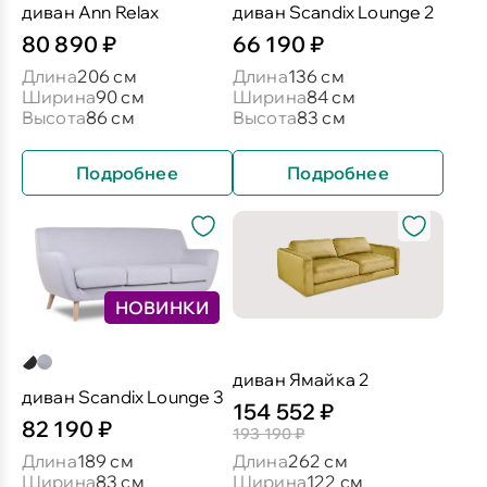
диван Ann Relax
диван Scandix Lounge 2
80 890 ₽
66 190 ₽
Длина
206 см
Длина
136 см
Ширина
90 см
Ширина
84 см
Высота
86 см
Высота
83 см
Подробнее
Подробнее
НОВИНКИ
диван Ямайка 2
диван Scandix Lounge 3
154 552 ₽
82 190 ₽
193 190 ₽
Длина
189 см
Длина
262 см
Ширина
83 см
Ширина
122 см