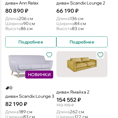
диван Ann Relax
диван Scandix Lounge 2
80 890 ₽
66 190 ₽
Длина
206 см
Длина
136 см
Ширина
90 см
Ширина
84 см
Высота
86 см
Высота
83 см
Подробнее
Подробнее
НОВИНКИ
диван Ямайка 2
диван Scandix Lounge 3
154 552 ₽
82 190 ₽
193 190 ₽
Длина
189 см
Длина
262 см
Ширина
83 см
Ширина
122 см