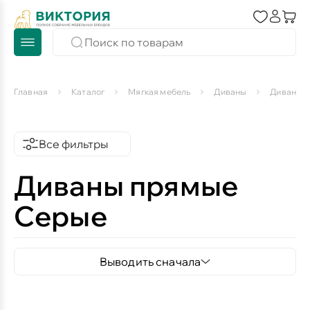
Главная
Каталог
Мягкая мебель
Диваны
Диваны 
Все фильтры
Диваны прямые
Серые
Выводить сначала