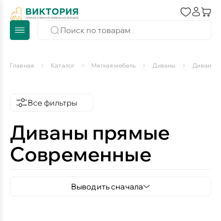
Главная
Каталог
Мягкая мебель
Диваны
Диваны 
Все фильтры
Диваны прямые
Современные
Выводить сначала