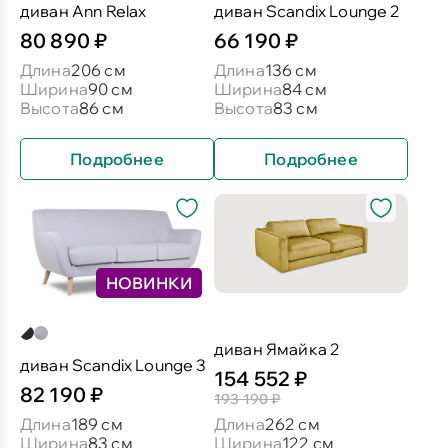
диван Ann Relax
диван Scandix Lounge 2
80 890 ₽
66 190 ₽
Длина
206 см
Длина
136 см
Ширина
90 см
Ширина
84 см
Высота
86 см
Высота
83 см
Подробнее
Подробнее
НОВИНКИ
диван Ямайка 2
диван Scandix Lounge 3
154 552 ₽
82 190 ₽
193 190 ₽
Длина
189 см
Длина
262 см
Ширина
83 см
Ширина
122 см