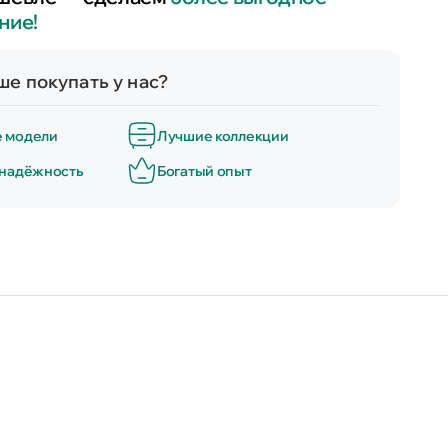
ние!
е покупать у нас?
е модели
Лучшие коллекции
 надёжность
Богатый опыт