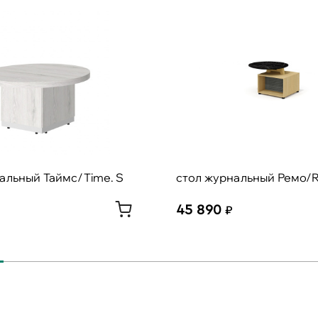
альный Таймс/Time. S
стол журнальный Ремо/
45 890