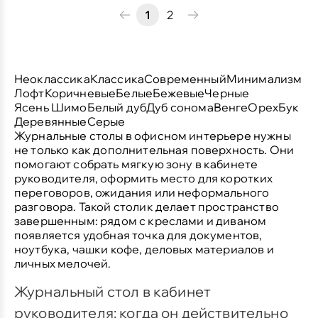
1
2
Неоклассика
Классика
Современный
Минимализм
Лофт
Коричневые
Белые
Бежевые
Черные
Ясень Шимо
Белый дуб
Дуб сонома
Венге
Орех
Бук
Деревянные
Серые
Журнальные столы
в офисном интерьере нужны
не только как дополнительная поверхность. Они
помогают собрать мягкую зону в кабинете
руководителя, оформить место для коротких
переговоров, ожидания или неформального
разговора. Такой столик делает пространство
завершенным: рядом с креслами и диваном
появляется удобная точка для документов,
ноутбука, чашки кофе, деловых материалов и
личных мелочей.
Журнальный стол в кабинет
руководителя: когда он действительно