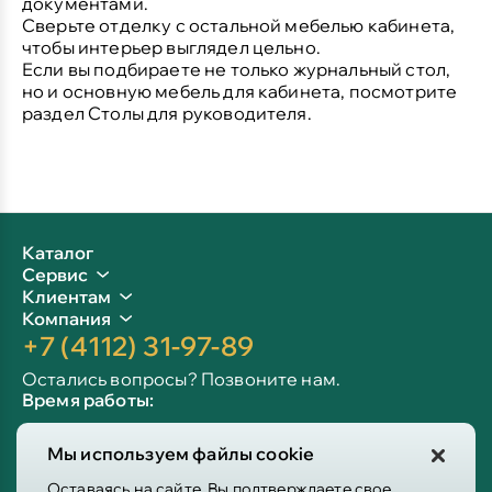
документами.
Сверьте отделку с остальной мебелью кабинета,
чтобы интерьер выглядел цельно.
Если вы подбираете не только журнальный стол,
но и основную мебель для кабинета, посмотрите
раздел
Столы для руководителя
.
Каталог
Сервис
Клиентам
Компания
+7 (4112) 31-97-89
Остались вопросы? Позвоните нам.
Время работы:
Пн-пт: 09:00 - 19:00
Мы используем файлы cookie
Сб-вс: 10:00 - 19:00
Info@victoria-mebel.ru
Оставаясь на сайте, Вы подтверждаете свое