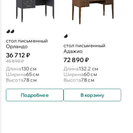
стол письменный
стол письменный
Орландо
Адажио
36 712 ₽
72 890 ₽
45 890 ₽
Длина
130 см
Длина
132.2 см
Ширина
65 см
Ширина
60 см
Высота
78 см
Высота
78 см
Подробнее
В корзину