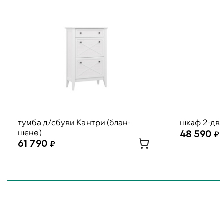
тумба д/обуви Кантри (блан-
шкаф 2-дв
шене)
48 590
61 790