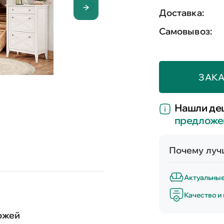
Доставка:
Самовывоз:
ЗАКА
Нашли де
предложе
Почему лучш
Актуальны
Качество и
ожей