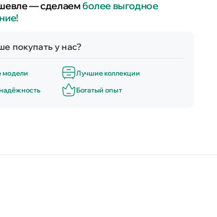
шевле — сделаем
более выгодное
ние!
е покупать у нас?
е модели
Лучшие коллекции
 надёжность
Богатый опыт