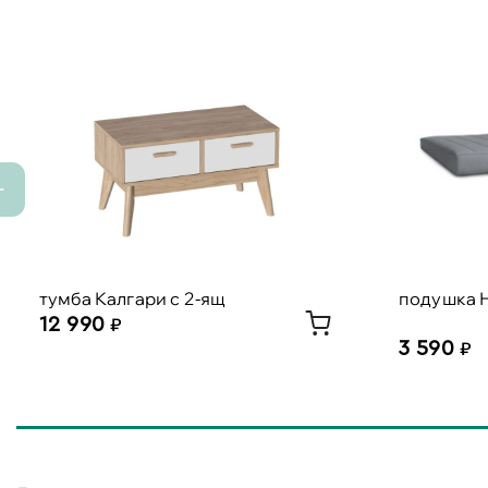
тумба Калгари с 2-ящ
подушка 
12 990
3 590