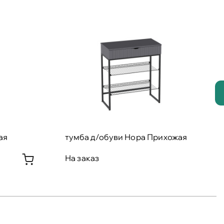
ая
тумба д/обуви Нора Прихожая
На заказ