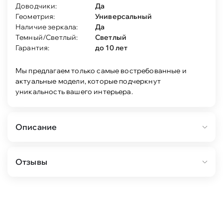
Доводчики:
Да
Геометрия:
Универсальный
Наличие зеркала:
Да
Темный/Светлый:
Светлый
Гарантия:
до 10 лет
Мы предлагаем только самые востребованные и
актуальные модели, которые подчеркнут
уникальность вашего интерьера.
Описание
Прихожая Хилтон выполнена в современном
Отзывы
стиле.
Предполагает большую вариативность по
размерам и функционалу в создании
композиций как шкафных групп, так и малых
форм;
Коллекция "Хилтон" выполнена из ЛДСП в