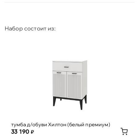
толщинах 16 мм;
Фасады выполнены из МДФ с фрезеровкой и
без, окутаны плёнкой ПВХ;
Ручки: металлические;
Набор состоит из:
Опоры: регулируемые по высоте у шкафов и
нерегулируемые у тумб.
Состав набора:
тумба д/обуви Хилтон (белый премиум) 1шт.
вешалка Хилтон (белый премиум) 1шт.
сиденье Хилтон (серый)1шт.
тумба Хилтон. (белый премиум/опоры серый)
1шт.
зеркало Хилтон (черный) 1шт.
тумба д/обуви Хилтон (белый премиум)
33 190