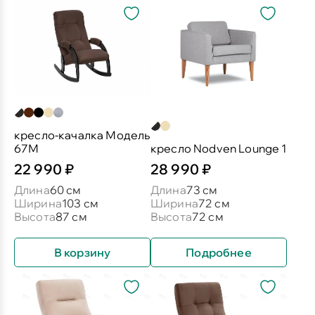
кресло-качалка Модель
67М
кресло Nodven Lounge 1
22 990 ₽
28 990 ₽
Длина
60 см
Длина
73 см
Ширина
103 см
Ширина
72 см
Высота
87 см
Высота
72 см
В корзину
Подробнее