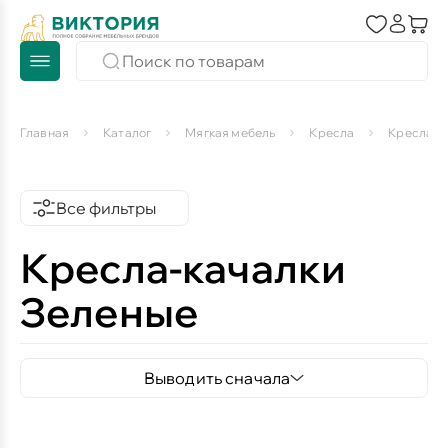
Главная
Каталог
Мягкая мебель
Кресла
Кресла-к
Все фильтры
Кресла-качалки
Зеленые
Выводить сначала