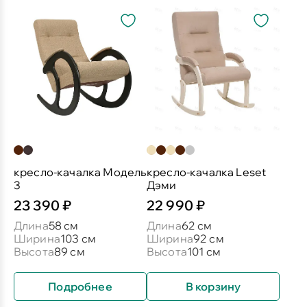
кресло-качалка Модель
кресло-качалка Leset
3
Дэми
23 390 ₽
22 990 ₽
Длина
58 см
Длина
62 см
Ширина
103 см
Ширина
92 см
Высота
89 см
Высота
101 см
Подробнее
В корзину