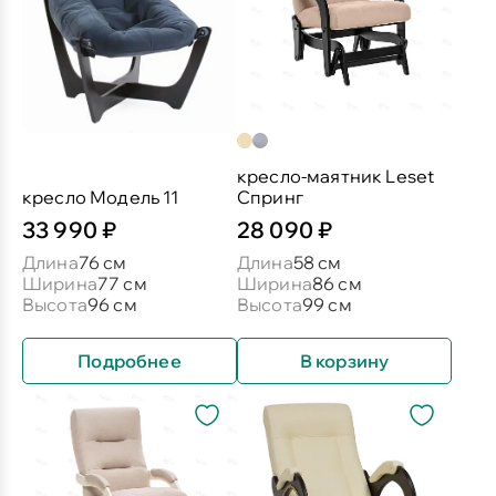
кресло-маятник Leset
кресло Модель 11
Спринг
33 990 ₽
28 090 ₽
Длина
76 см
Длина
58 см
Ширина
77 см
Ширина
86 см
Высота
96 см
Высота
99 см
Подробнее
В корзину