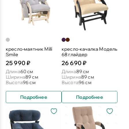
кресло-маятник Milli
кресло-качалка Модель
Smile
68 глайдер
25 990 ₽
26 690 ₽
Длина
60 см
Длина
89 см
Ширина
89 см
Ширина
89 см
Высота
96 см
Высота
96 см
Подробнее
Подробнее