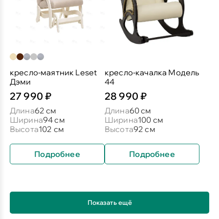
кресло-маятник Leset
кресло-качалка Модель
Дэми
44
27 990 ₽
28 990 ₽
Длина
62 см
Длина
60 см
Ширина
94 см
Ширина
100 см
Высота
102 см
Высота
92 см
Подробнее
Подробнее
Показать ещё