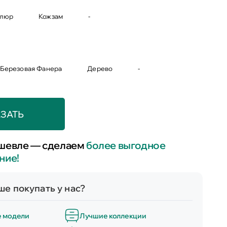
люр
Кожзам
-
Березовая Фанера
Дерево
-
ЗАТЬ
шевле — сделаем
более выгодное
ние!
е покупать у нас?
е модели
Лучшие коллекции