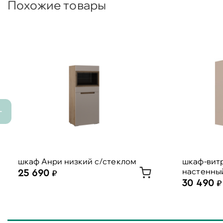
Похожие товары
шкаф Анри низкий с/стеклом
шкаф-вит
настенны
25 690
30 490