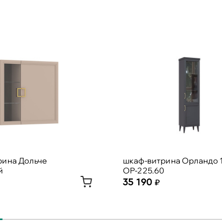
рина Дольче
шкаф-витрина Орландо 1
й
ОР-225.60
35 190