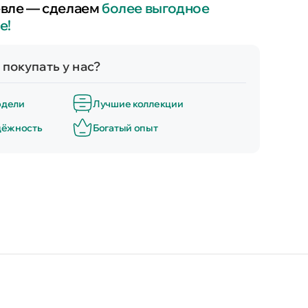
вле — сделаем
более выгодное
е!
покупать у нас?
одели
Лучшие коллекции
дёжность
Богатый опыт