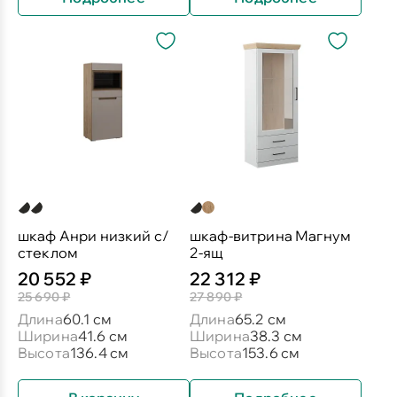
шкаф Анри низкий с/
шкаф-витрина Магнум
стеклом
2-ящ
20 552 ₽
22 312 ₽
25 690 ₽
27 890 ₽
Длина
60.1 см
Длина
65.2 см
Ширина
41.6 см
Ширина
38.3 см
Высота
136.4 см
Высота
153.6 см