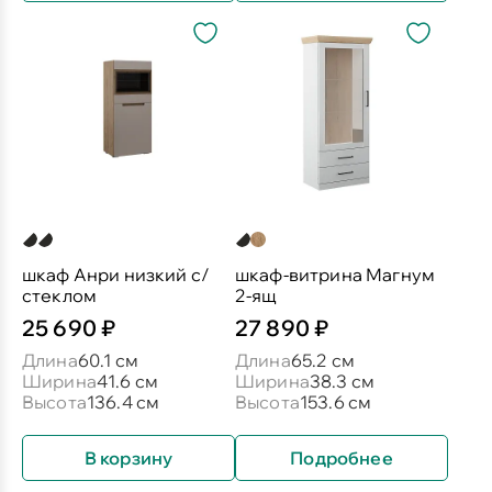
шкаф Анри низкий с/
шкаф-витрина Магнум
стеклом
2-ящ
25 690 ₽
27 890 ₽
Длина
60.1 см
Длина
65.2 см
Ширина
41.6 см
Ширина
38.3 см
Высота
136.4 см
Высота
153.6 см
В корзину
Подробнее