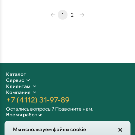
1
2
Каталог
Сервис
Клиентам
Компания
+7 (4112) 31-97-89
Остались вопросы? Позвоните нам.
Время работы:
Пн-пт: 09:00 - 19:00
Мы используем файлы cookie
Сб-вс: 10:00 - 19:00