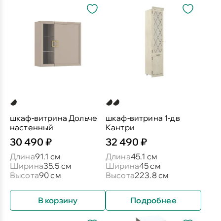
шкаф-витрина Дольче
шкаф-витрина 1-дв
настенный
Кантри
30 490 ₽
32 490 ₽
Длина
91.1 см
Длина
45.1 см
Ширина
35.5 см
Ширина
45 см
Высота
90 см
Высота
223.8 см
В корзину
Подробнее