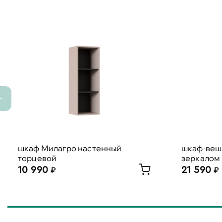
шкаф Милагро настенный
шкаф-веша
торцевой
зеркалом
10 990
21 590