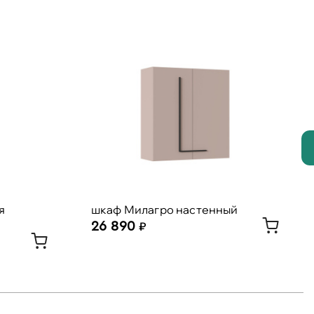
я
шкаф Милагро настенный
26 890