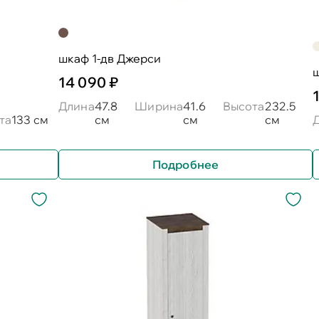
шкаф 1-дв Джерси
ш
14 090 ₽
Длина
47.8
Ширина
41.6
Высота
232.5
та
133 см
см
см
см
Подробнее