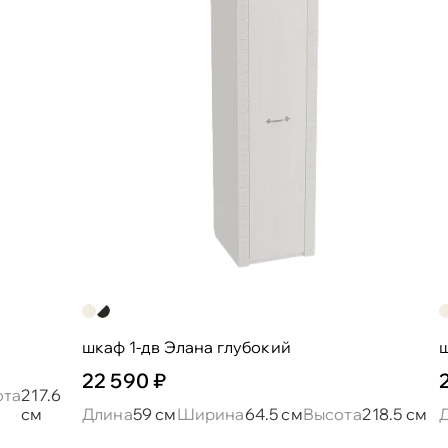
шкаф 1-дв Элана глубокий
ш
22 590 ₽
ота
217.6
см
Длина
59 см
Ширина
64.5 см
Высота
218.5 см