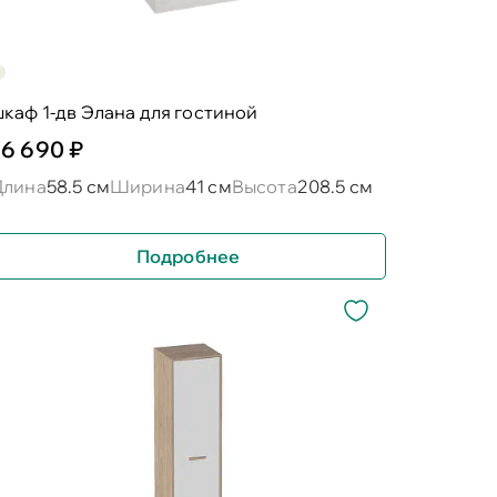
каф 1-дв Элана для гостиной
16 690 ₽
Длина
58.5 см
Ширина
41 см
Высота
208.5 см
Подробнее