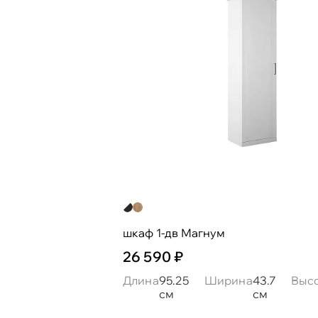
шкаф 1-дв Магнум
26 590 ₽
Длина
95.25
Ширина
43.7
Выс
см
см