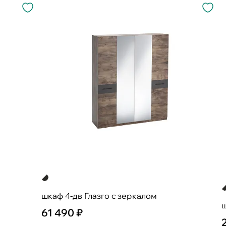
шкаф 4-дв Глазго с зеркалом
ш
61 490 ₽