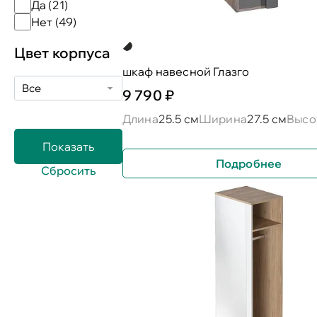
Да (
21
)
Нет (
49
)
Цвет корпуса
шкаф навесной Глазго
Все
9 790 ₽
Длина
25.5 см
Ширина
27.5 см
Высо
Подробнее