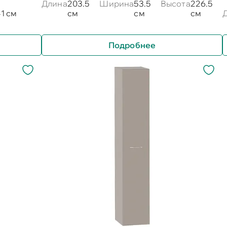
Длина
203.5
Ширина
53.5
Высота
226.5
1 см
см
см
см
Подробнее