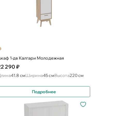
шкаф 1-дв Калгари Молодежная
22 290 ₽
Длина
41.8 см
Ширина
45 см
Высота
220 см
Подробнее