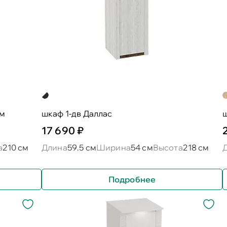
ом
шкаф 1-дв Даллас
17 690 ₽
а
210 см
Длина
59.5 см
Ширина
54 см
Высота
218 см
Подробнее