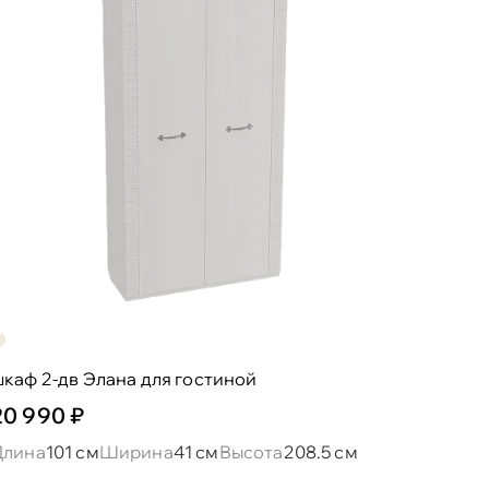
каф 2-дв Элана для гостиной
20 990 ₽
Длина
101 см
Ширина
41 см
Высота
208.5 см