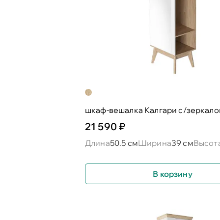
шкаф-вешалка Калгари с/зеркал
21 590 ₽
Длина
50.5 см
Ширина
39 см
Высот
В корзину