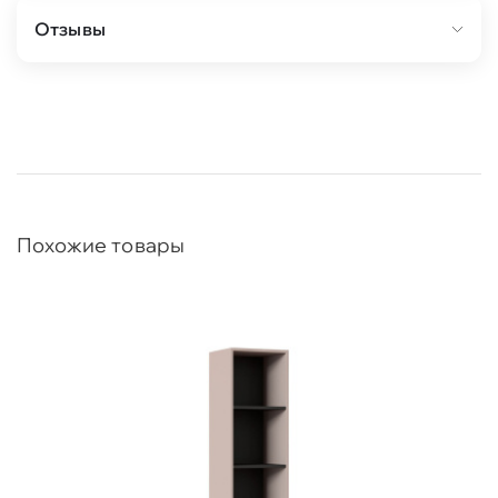
Антресоль однодверная является
Отзывы
дополнительным элементом для шкафа
однодверного и двухдверного "Нора".
Антресоль двухдверная является
дополнительным элементом для шкафа
трехдверного "Нора".
Для открывания дверей внутри антресоли
устанавливаются толкатели Push-to-open,
срабатывающие от нажатия на нижнюю часть
двери.
Похожие товары
Антресоль выполнена в двух вариантах
исполнения: Металл Бруклин / Графит и
Персидский жемчуг / Персидский жемчуг.
Корпус изделия выполнен из качественного
ЛДСП 16 мм, фасады из МДФ 16 мм.