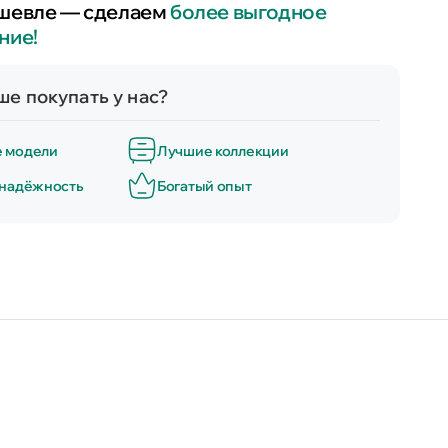
шевле — сделаем
более выгодное
ние!
е покупать у нас?
е модели
Лучшие коллекции
 надёжность
Богатый опыт