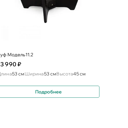
пуф Модель11.2
13 990 ₽
Длина
53 см
Ширина
53 см
Высота
45 см
Подробнее