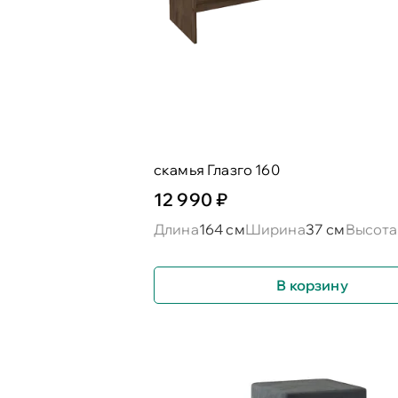
скамья Глазго 160
12 990 ₽
Длина
164 см
Ширина
37 см
Высота
В корзину