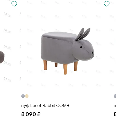
пуф Leset Rabbit COMBI
п
8 090 ₽