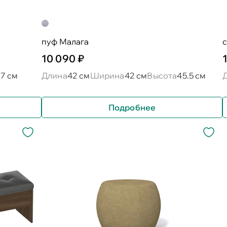
пуф Малага
с
10 090 ₽
57 см
Длина
42 см
Ширина
42 см
Высота
45.5 см
Подробнее