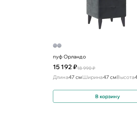
пуф Орландо
15 192 ₽
18 990 ₽
Длина
47 см
Ширина
47 см
Высота
В корзину