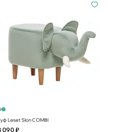
уф Leset Slon COMBI
8 090 ₽