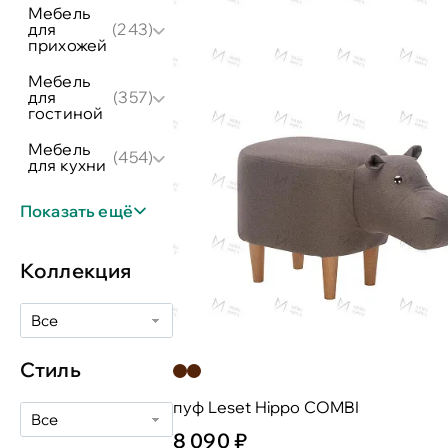
мебель
для
(243)
прихожей
мебель
для
(357)
гостиной
мебель
(454)
для кухни
Показать ещё
Коллекция
Все
Стиль
пуф Leset Hippo COMBI
Все
8 090 ₽