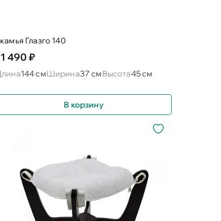
камья Глазго 140
11 490 ₽
Длина
144 см
Ширина
37 см
Высота
45 см
В корзину