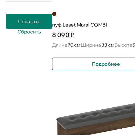
пуф Leset Maral COMBI
8 090 ₽
Длина
70 см
Ширина
33 см
Высота
Подробнее