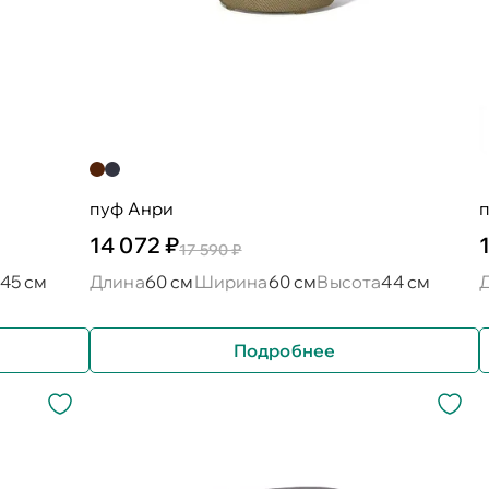
пуф Анри
14 072 ₽
17 590 ₽
45 см
Длина
60 см
Ширина
60 см
Высота
44 см
Подробнее