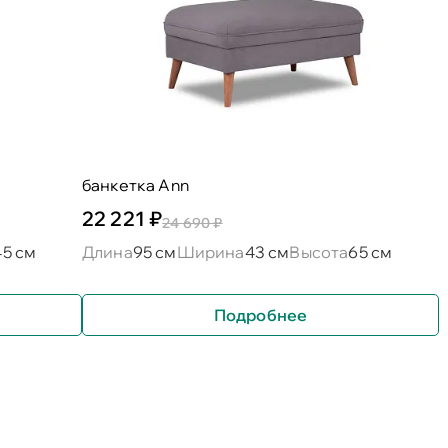
банкетка Ann
22 221 ₽
24 690 ₽
45 см
Длина
95 см
Ширина
43 см
Высота
65 см
Подробнее