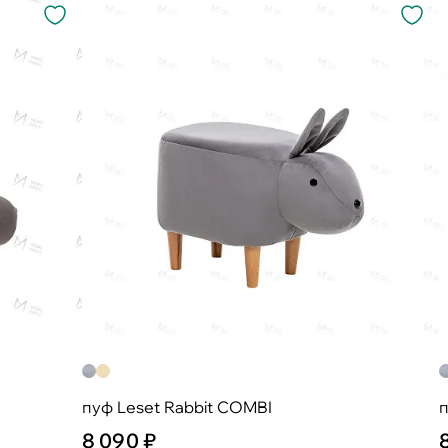
пуф Leset Rabbit COMBI
п
8 090 ₽