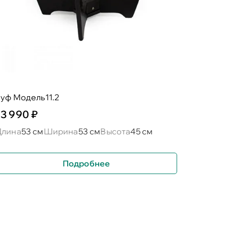
пуф Модель11.2
13 990 ₽
Длина
53 см
Ширина
53 см
Высота
45 см
Подробнее