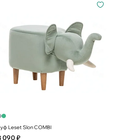
уф Leset Slon COMBI
8 090 ₽