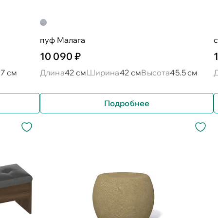
пуф Малага
с
10 090 ₽
57 см
Длина
42 см
Ширина
42 см
Высота
45.5 см
Подробнее