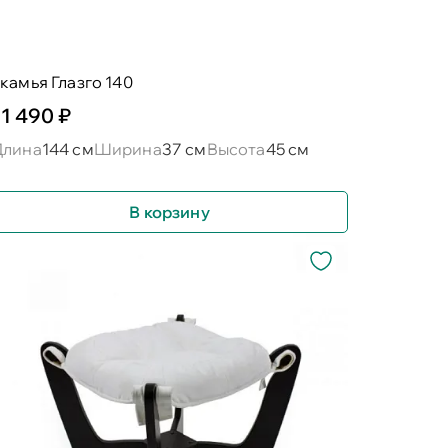
камья Глазго 140
11 490 ₽
Длина
144 см
Ширина
37 см
Высота
45 см
В корзину