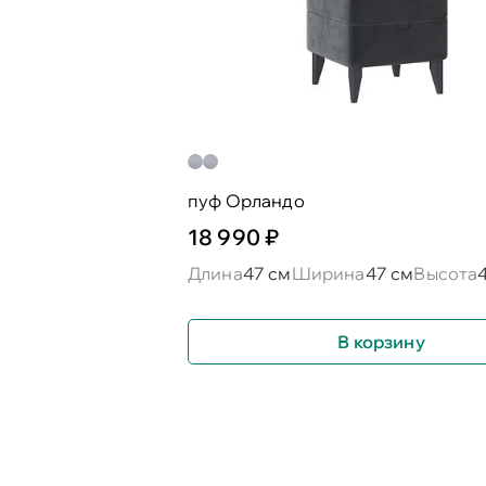
пуф Орландо
18 990 ₽
Длина
47 см
Ширина
47 см
Высота
В корзину