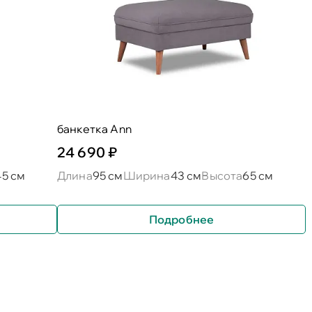
банкетка Ann
24 690 ₽
45 см
Длина
95 см
Ширина
43 см
Высота
65 см
Подробнее