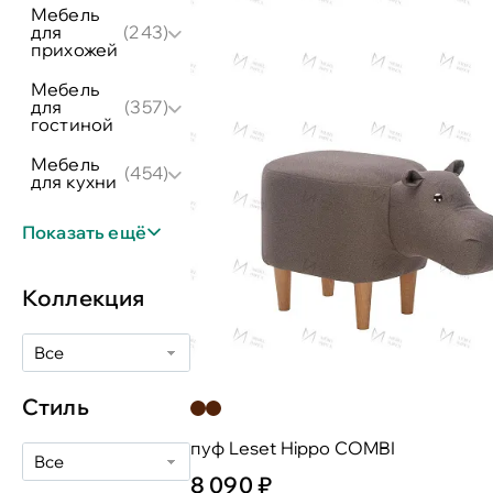
мебель
для
(243)
прихожей
мебель
для
(357)
гостиной
мебель
(454)
для кухни
Показать ещё
Коллекция
Все
Стиль
пуф Leset Hippo COMBI
Все
8 090 ₽