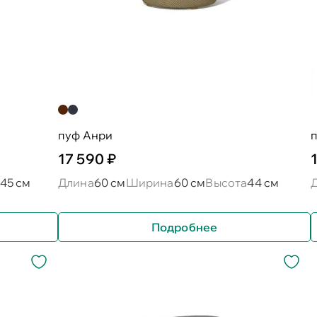
пуф Анри
17 590 ₽
45 см
Длина
60 см
Ширина
60 см
Высота
44 см
Подробнее