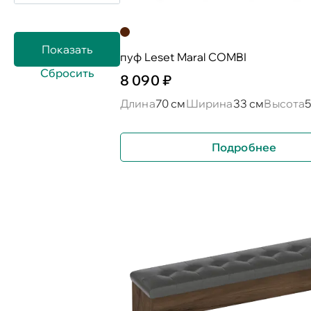
пуф Leset Maral COMBI
8 090 ₽
Длина
70 см
Ширина
33 см
Высота
Подробнее