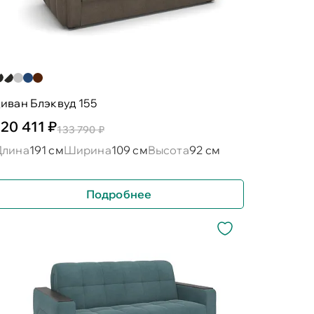
иван Блэквуд 155
120 411 ₽
133 790 ₽
Длина
191 см
Ширина
109 см
Высота
92 см
Подробнее