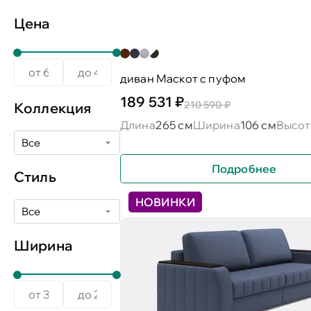
Цена
диван Маскот с пуфом
189 531 ₽
210 590 ₽
Коллекция
Длина
265 см
Ширина
106 см
Высот
Все
Подробнее
Стиль
НОВИНКИ
Все
Ширина