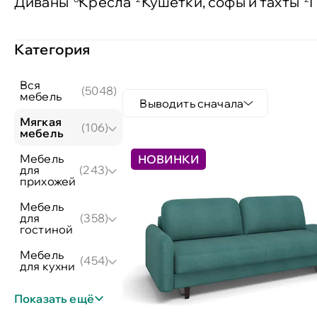
Диваны
Кресла
Кушетки, софы и тахты
Категория
вся
(5048)
мебель
Выводить сначала
мягкая
(106)
мебель
мебель
НОВИНКИ
для
(243)
прихожей
мебель
для
(358)
гостиной
мебель
(454)
для кухни
Показать ещё