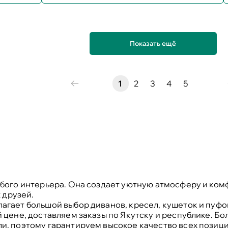
Показать ещё
1
2
3
4
5
бого интерьера. Она создает уютную атмосферу и комф
 друзей.
гает большой выбор диванов, кресел, кушеток и пуфов
 цене, доставляем заказы по Якутску и республике. Бо
, поэтому гарантируем высокое качество всех позиций