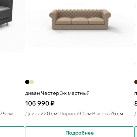
диван Честер 3-х местный
п
105 990 ₽
75 см
Длина
220 см
Ширина
90 см
Высота
75 см
Подробнее