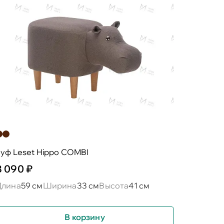
уф Leset Hippo COMBI
8 090 ₽
Длина
59 см
Ширина
33 см
Высота
41 см
В корзину