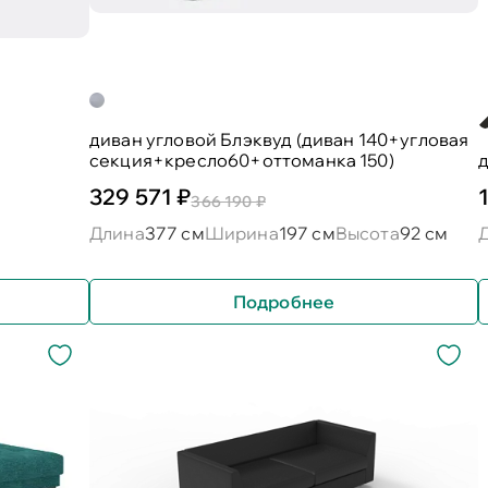
диван угловой Блэквуд (диван 140+угловая
секция+кресло60+оттоманка 150)
д
329 571 ₽
366 190 ₽
Длина
377 см
Ширина
197 см
Высота
92 см
Подробнее