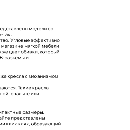
редставлены модели со
-так.
ство. Угловые эффективно
 магазине мягкой мебели
кже цвет обивки, который
SB-разъемы и
акже кресла с механизмом
щаются. Такие кресла
ной, спальне или
мпактные размеры,
сайте представлены
ии клик-кляк, образующий