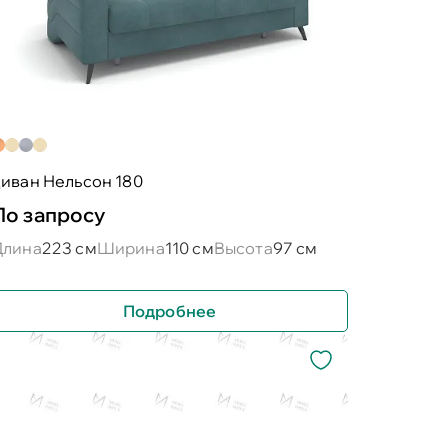
иван Нельсон 180
По запросу
Длина
223 см
Ширина
110 см
Высота
97 см
Подробнее