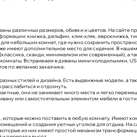
аны различных размеров, обивки и цветов. На сайте п
рмации: книжка, дельфин, клик-кляк, еврокнижка, тик
для небольших комнат, где нужно сохранить простран
кже имеют дополнительное место для сидения. В нашем
 (классика, сканди, минимализм или современный), а та
 комнаты. Встраиваем в диваны мини-холодильники, U
ов по желанию заказчика.
 разных стилей и дизайна. Есть выдвижные модели, а т
расслабиться и отдохнуть.
актные, они не занимают много места и легко переме
ивану или самостоятельным элементом мебели в гости
 которые можно поставить в любую комнату. Имеют ко
омещений и создания уютных уголков для отдыха. На 
екоторые из них имеют простой механизм трансформац
 и перепада высот.