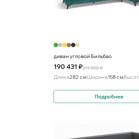
диван угловой Бильбао
190 431 ₽
211 590 ₽
Длина
282 см
Ширина
158 см
Высот
Подробнее