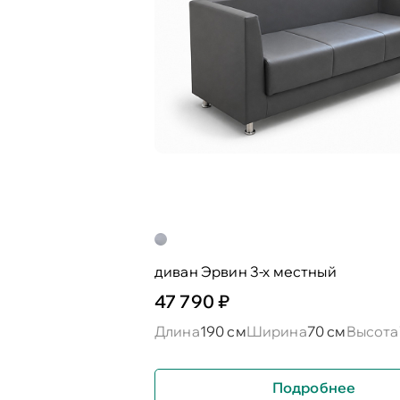
диван Эрвин 3-х местный
47 790 ₽
Длина
190 см
Ширина
70 см
Высота
Подробнее