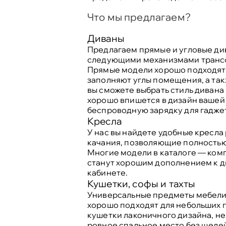
Что мы предлагаем?
Диваны
Предлагаем прямые и угловые див
следующими механизмами трансфо
Прямые модели хорошо подходят 
заполняют углы помещения, а та
вы сможете выбрать стиль дивана
хорошо впишется в дизайн вашей
беспроводную зарядку для гаджет
Кресла
У нас вы найдете удобные кресла
качания, позволяющие полностью 
Многие модели в каталоге — комп
станут хорошим дополнением к д
кабинете.
Кушетки, софы и тахты
Универсальные предметы мебели,
хорошо подходят для небольших п
кушетки лаконичного дизайна, н
ровное спальное место без щелей