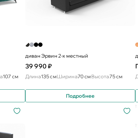
диван Эрвин 2-х местный
д
39 990 ₽
а
107 см
Длина
135 см
Ширина
70 см
Высота
75 см
Подробнее