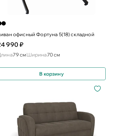
иван офисный Фортуна 5(18) складной
24 990 ₽
Длина
79 см
Ширина
70 см
В корзину