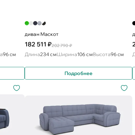
диван Маскот
д
182 511 ₽
202 790 ₽
а
96 см
Длина
234 см
Ширина
106 см
Высота
96 см
Подробнее