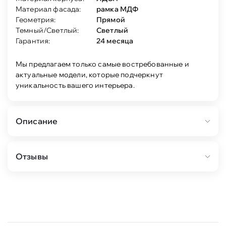
Материал фасада:
рамка МДФ
Геометрия:
Прямой
Темный/Светлый:
Светлый
Гарантия:
24 месяца
Мы предлагаем только самые востребованные и
актуальные модели, которые подчеркнут
уникальность вашего интерьера.
Описание
Норд – это погружение в чувство благополучия
Отзывы
и удовлетворения жизнью, это право
наслаждаться богатствами природы и
достижениями человечества
Суровые заснеженные скалы, водопады и
бурные реки, грандиозные ели и красивые
каркасные дома...
Шум ветра и шелест верхушек деревьев, запах