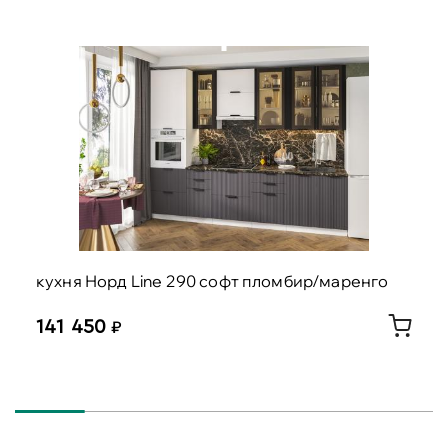
кухня Норд Line 290 софт пломбир/маренго
141 450