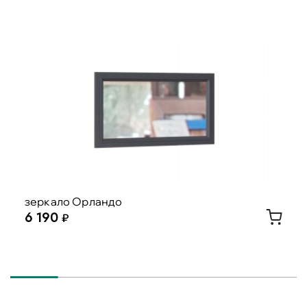
добавкой для повышения прочности. Из такого
материала получаются качественные
декоративные изделия, которые прослужат
долгие годы.
Зеркальная рама представлена в 3-х цветах:
бронза, античное серебро и барокко (белый с
золотом). Универсальные расцветки оправы
помогут настенному зеркалу органично
сочетаться с любым интерьером. Серебряное
зеркало преобразит помещение, наделив
окружающую обстановку красотой и
изяществом.
зеркало Орландо
6 190