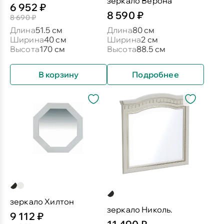
зеркало Верона
6 952 ₽
8 590 ₽
8 690 ₽
Длина
51.5 см
Длина
80 см
Ширина
40 см
Ширина
2 см
Высота
170 см
Высота
88.5 см
В корзину
Подробнее
зеркало Хилтон
зеркало Николь.
9 112 ₽