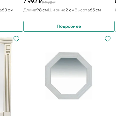
7 992 ₽
9 990 ₽
а
60 см
Длина
98 см
Ширина
2 см
Высота
65 см
Подробнее