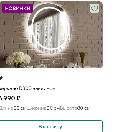
НОВИНКИ
зеркало D800 навесное
6 990 ₽
Длина
80 см
Ширина
80 см
Высота
80 см
В корзину