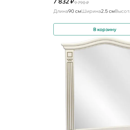
7 832 ₽
9 790 ₽
Длина
90 см
Ширина
2.5 см
Высот
В корзину