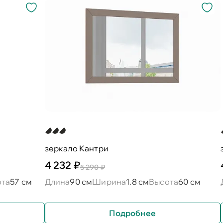
зеркало Кантри
4 232 ₽
5 290 ₽
ота
57 см
Длина
90 см
Ширина
1.8 см
Высота
60 см
Подробнее