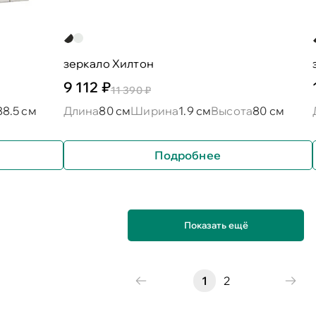
зеркало Хилтон
9 112 ₽
11 390 ₽
88.5 см
Длина
80 см
Ширина
1.9 см
Высота
80 см
Подробнее
Показать ещё
1
2