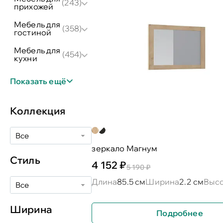
(243)
прихожей
мебель для
(358)
гостиной
мебель для
(454)
кухни
Показать ещё
Коллекция
Все
зеркало Магнум
Стиль
4 152 ₽
5 190 ₽
Длина
85.5 см
Ширина
2.2 см
Выс
Все
Ширина
Подробнее