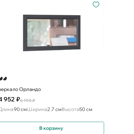
зеркало Орландо
4 952 ₽
6 190 ₽
Длина
90 см
Ширина
2.7 см
Высота
50 см
В корзину