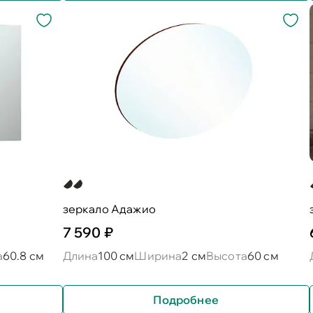
зеркало Адажио
7 590 ₽
а
60.8 см
Длина
100 см
Ширина
2 см
Высота
60 см
Подробнее