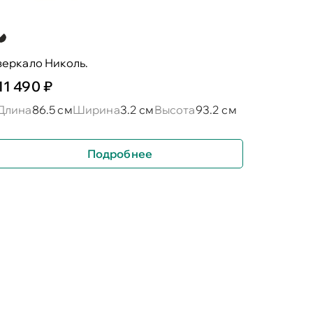
зеркало Николь.
11 490 ₽
Длина
86.5 см
Ширина
3.2 см
Высота
93.2 см
Подробнее