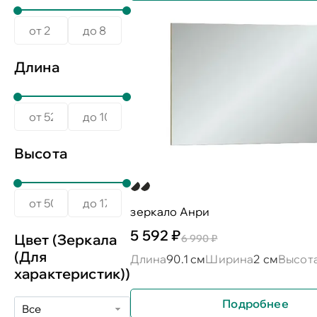
Длина
Высота
зеркало Анри
5 592 ₽
Цвет (Зеркала
6 990 ₽
(Для
Длина
90.1 см
Ширина
2 см
Высот
характеристик))
Подробнее
Все