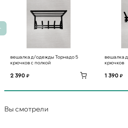
вешалка д/одежды Торнадо 5
вешалка 
крючков с полкой
крючков
2 390
1 390
Вы смотрели