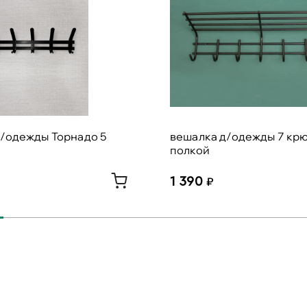
д/одежды Торнадо 5
вешалка д/одежды 7 крю
полкой
1 390