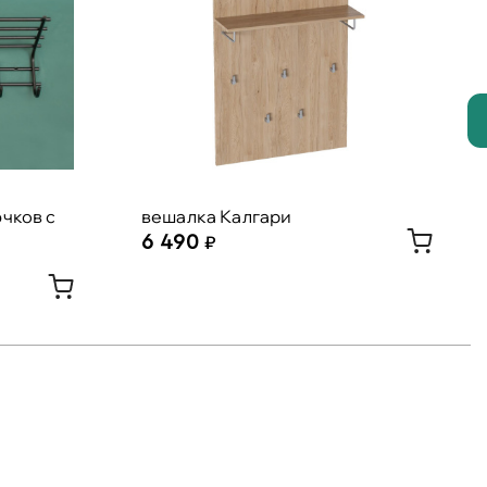
чков с
вешалка Калгари
6 490