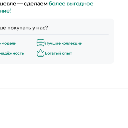
шевле — сделаем
более выгодное
ние!
е покупать у нас?
е модели
Лучшие коллекции
 надёжность
Богатый опыт